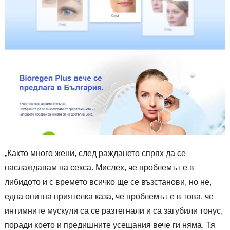
„Както много жени, след раждането спрях да се
наслаждавам на секса. Мислех, че проблемът е в
либидото и с времето всичко ще се възстанови, но не,
една опитна приятелка каза, че проблемът е в това, че
интимните мускули са се разтегнали и са загубили тонус,
поради което и предишните усещания вече ги няма. Тя