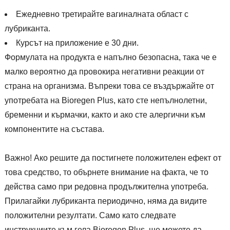
Ежедневно третирайте вагиналната област с
лубриканта.
Курсът на приложение е 30 дни.
Формулата на продукта е напълно безопасна, така че е
малко вероятно да провокира негативни реакции от
страна на организма. Въпреки това се въздържайте от
употребата на Bioregen Plus, като сте непълнолетни,
бременни и кърмачки, както и ако сте алергични към
компонентите на състава.
Важно! Ако решите да постигнете положителен ефект от
това средство, то обърнете внимание на факта, че то
действа само при редовна продължителна употреба.
Прилагайки лубриканта периодично, няма да видите
положителни резултати. Само като следвате
инструкциите към гела Bioregen Plus, ще можете да