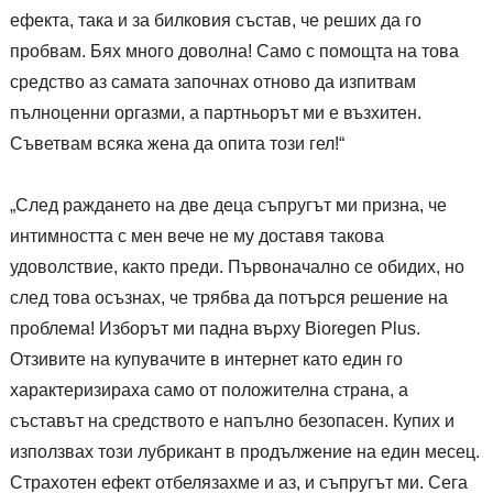
ефекта, така и за билковия състав, че реших да го
пробвам. Бях много доволна! Само с помощта на това
средство аз самата започнах отново да изпитвам
пълноценни оргазми, а партньорът ми е възхитен.
Съветвам всяка жена да опита този гел!“
„След раждането на две деца съпругът ми призна, че
интимността с мен вече не му доставя такова
удоволствие, както преди. Първоначално се обидих, но
след това осъзнах, че трябва да потърся решение на
проблема! Изборът ми падна върху Bioregen Plus.
Отзивите на купувачите в интернет като един го
характеризираха само от положителна страна, а
съставът на средството е напълно безопасен. Купих и
използвах този лубрикант в продължение на един месец.
Страхотен ефект отбелязахме и аз, и съпругът ми. Сега