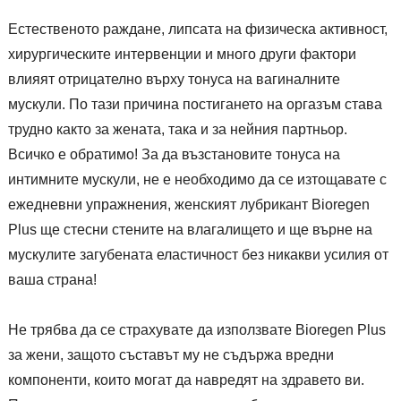
Естественото раждане, липсата на физическа активност,
хирургическите интервенции и много други фактори
влияят отрицателно върху тонуса на вагиналните
мускули. По тази причина постигането на оргазъм става
трудно както за жената, така и за нейния партньор.
Всичко е обратимо! За да възстановите тонуса на
интимните мускули, не е необходимо да се изтощавате с
ежедневни упражнения, женският лубрикант Bioregen
Plus ще стесни стените на влагалището и ще върне на
мускулите загубената еластичност без никакви усилия от
ваша страна!
Не трябва да се страхувате да използвате Bioregen Plus
за жени, защото съставът му не съдържа вредни
компоненти, които могат да навредят на здравето ви.