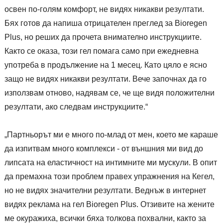
освен по-голям комфорт, не видях никакви резултати.
Бях готов да напиша отрицателен преглед за Bioregen
Plus, но реших да прочета внимателно инструкциите.
Както се оказа, този гел помага само при ежедневна
употреба в продължение на 1 месец. Като цяло е ясно
защо не видях никакви резултати. Вече започнах да го
използвам отново, надявам се, че ще видя положителни
резултати, ако следвам инструкциите.“
„Партньорът ми е много по-млад от мен, което ме караше
да изпитвам много комплекси - от външния ми вид до
липсата на еластичност на интимните ми мускули. В опит
да премахна този проблем правех упражнения на Кегел,
но не видях значителни резултати. Веднъж в интернет
видях реклама на гел Bioregen Plus. Отзивите на жените
ме окуражиха, всички бяха толкова похвални, както за