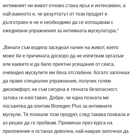
интимният ни живот отново стана ярък и интензивен, а
най-важното е, че резултатът от този продукт е
дълготраен и не е необходимо да се изтощавам с
ежедневни упражнения за интимната мускулатура.“
„Винаги съм водила заседнал начин на живот, което
може би е причината доскоро да не изпитвам оргазъм
или каквито и да било приятни усещания от секса,
очевидно мускулите ми бяха отслабени. Когато започнах
да правя специални упражнения, получих голям
дискомфорт, не съм сигурна в тяхната безопасност,
затова ги изоставих. Добре, че една позната ме
посъветва да опитам Bioregen Plus за интимните
мускули. Тя похвали този продукт, след такава похвала и
аз реших да го пробвам. Преминах през курса на
приложение и останах доволна, най-накрая започнах да