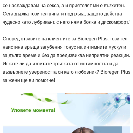
се наслаждавам на секса, а и приятелят ми е възхитен.
Сега държа този гел винаги под ръка, защото действа
чудесно като лубрикант, с него няма болка и дискомфорт.“
Според отзивите на клиентите за Bioregen Plus, този гел
наистина връща загубения тонус на интимните мускули
за дълго време и без да предизвиква неприятни реакции.
Искате ли да изпитате тръпката от интимността и да
възвърнете увереността си като любовник? Bioregen Plus
за жени ще ви помогне!