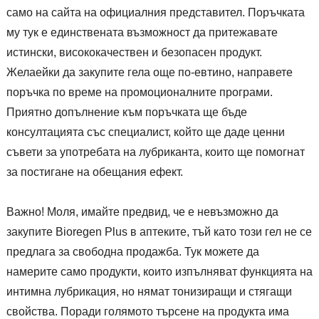
само на сайта на официалния представител. Поръчката
му тук е единствената възможност да притежавате
истински, висококачествен и безопасен продукт.
Желаейки да закупите гела още по-евтино, направете
поръчка по време на промоционалните програми.
Приятно допълнение към поръчката ще бъде
консултацията със специалист, който ще даде ценни
съвети за употребата на лубриканта, които ще помогнат
за постигане на обещания ефект.
Важно! Моля, имайте предвид, че е невъзможно да
закупите Bioregen Plus в аптеките, тъй като този гел не се
предлага за свободна продажба. Тук можете да
намерите само продукти, които изпълняват функцията на
интимна лубрикация, но нямат тонизиращи и стягащи
свойства. Поради голямото търсене на продукта има