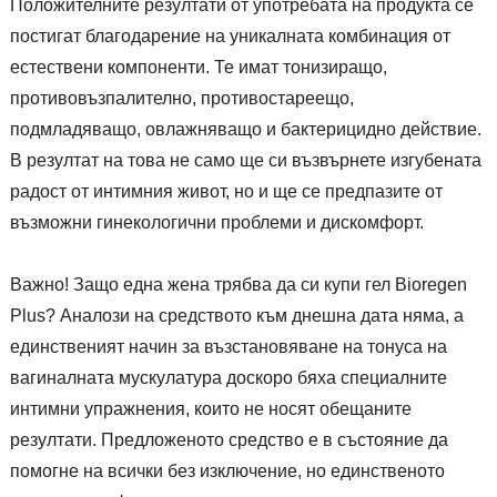
Положителните резултати от употребата на продукта се
постигат благодарение на уникалната комбинация от
естествени компоненти. Те имат тонизиращо,
противовъзпалително, противостареещо,
подмладяващо, овлажняващо и бактерицидно действие.
В резултат на това не само ще си възвърнете изгубената
радост от интимния живот, но и ще се предпазите от
възможни гинекологични проблеми и дискомфорт.
Важно! Защо една жена трябва да си купи гел Bioregen
Plus? Аналози на средството към днешна дата няма, а
единственият начин за възстановяване на тонуса на
вагиналната мускулатура доскоро бяха специалните
интимни упражнения, които не носят обещаните
резултати. Предложеното средство е в състояние да
помогне на всички без изключение, но единственото