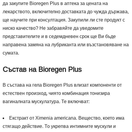
да закупите Bioregen Plus в аптека за цената на
лекарството, включително доставката до чужда държава,
ще научите при консултация. Закупили ли сте продукт с
ниско качество? Не забравяйте да уведомите
представителите и в седемдневен срок ще Ви бъде
направена замяна на лубриканта или възстановяване на
сумата.
Състав на Bioregen Plus
В състава на гела Bioregen Plus влизат компоненти от
естествен произход, чиято комбинация тонизира
вагиналната мускулатура. Те включват:
Екстракт от Ximenia americana. Вещество, което има
стягащо действие. То укрепва интимните мускули и