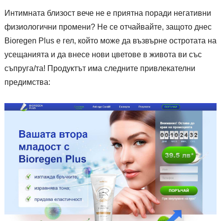
Интимната близост вече не е приятна поради негативни
физиологични промени? Не се отчайвайте, защото днес
Bioregen Plus е гел, който може да възвърне остротата на
усещанията и да внесе нови цветове в живота ви със
съпруга/та! Продуктът има следните привлекателни
предимства: