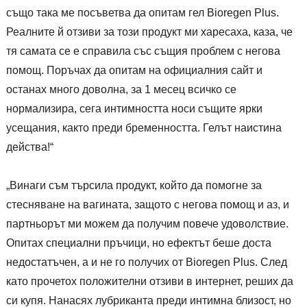
също така ме посъветва да опитам гел Bioregen Plus.
Реалните й отзиви за този продукт ми харесаха, каза, че
тя самата се е справила със същия проблем с негова
помощ. Поръчах да опитам на официалния сайт и
останах много доволна, за 1 месец всичко се
нормализира, сега интимността носи същите ярки
усещания, както преди бременността. Гелът наистина
действа!“
„Винаги съм търсила продукт, който да помогне за
стесняване на вагината, защото с негова помощ и аз, и
партньорът ми можем да получим повече удоволствие.
Опитах специални пръчици, но ефектът беше доста
недостатъчен, а и не го получих от Bioregen Plus. След
като прочетох положителни отзиви в интернет, реших да
си купя. Нанасях лубриканта преди интимна близост, но