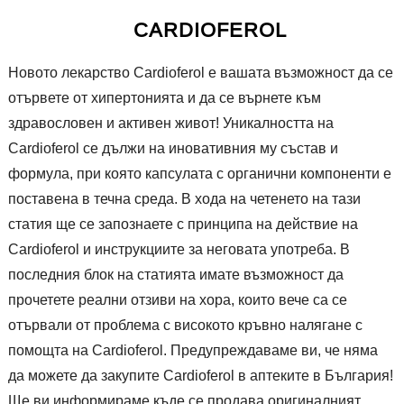
CARDIOFEROL
Новото лекарство Cardioferol е вашата възможност да се
отървете от хипертонията и да се върнете към
здравословен и активен живот! Уникалността на
Cardioferol се дължи на иновативния му състав и
формула, при която капсулата с органични компоненти е
поставена в течна среда. В хода на четенето на тази
статия ще се запознаете с принципа на действие на
Cardioferol и инструкциите за неговата употреба. В
последния блок на статията имате възможност да
прочетете реални отзиви на хора, които вече са се
отървали от проблема с високото кръвно налягане с
помощта на Cardioferol. Предупреждаваме ви, че няма
да можете да закупите Cardioferol в аптеките в България!
Ще ви информираме къде се продава оригиналният