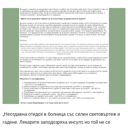
„Неотдавна отидох в болница със силен световъртеж и
гадене. Лекарите заподозряха инсулт, но той не се