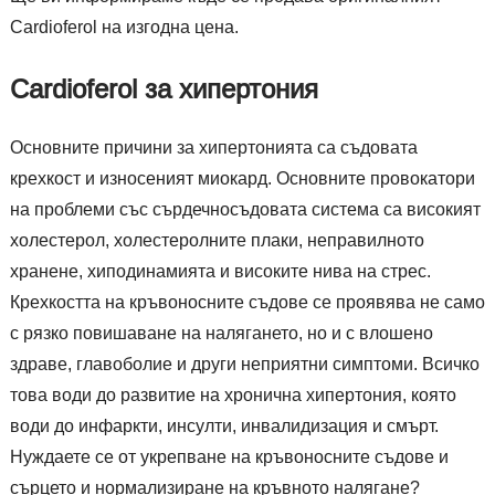
Cardioferol на изгодна цена.
Cardioferol за хипертония
Основните причини за хипертонията са съдовата
крехкост и износеният миокард. Основните провокатори
на проблеми със сърдечносъдовата система са високият
холестерол, холестеролните плаки, неправилното
хранене, хиподинамията и високите нива на стрес.
Крехкостта на кръвоносните съдове се проявява не само
с рязко повишаване на налягането, но и с влошено
здраве, главоболие и други неприятни симптоми. Всичко
това води до развитие на хронична хипертония, която
води до инфаркти, инсулти, инвалидизация и смърт.
Нуждаете се от укрепване на кръвоносните съдове и
сърцето и нормализиране на кръвното налягане?