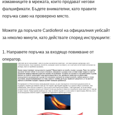
измамниците в мрежата, които продават негови
фалшификати. Бъдете внимателни, като правите
поръчка само на проверено място.
Можете да поръчате Cardioferol на официалния уебсайт
за няколко минути, като действате според инструкциите:
Направете поръчка за входящо повикване от
оператор.