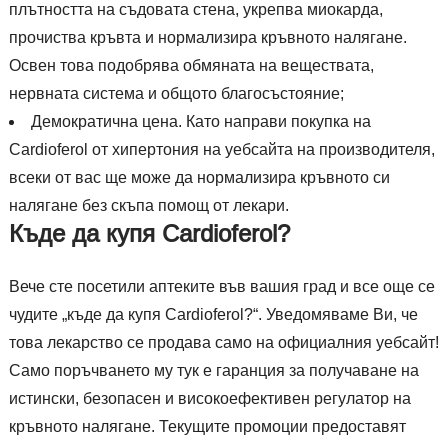
плътността на съдовата стена, укрепва миокарда,
прочиства кръвта и нормализира кръвното налягане.
Освен това подобрява обмяната на веществата,
нервната система и общото благосъстояние;
Демократична цена. Като направи покупка на
Cardioferol от хипертония на уебсайта на производителя,
всеки от вас ще може да нормализира кръвното си
налягане без скъпа помощ от лекари.
Къде да купя Cardioferol?
Вече сте посетили аптеките във вашия град и все още се
чудите „къде да купя Cardioferol?“. Уведомяваме Ви, че
това лекарство се продава само на официалния уебсайт!
Само поръчването му тук е гаранция за получаване на
истински, безопасен и високоефективен регулатор на
кръвното налягане. Текущите промоции предоставят