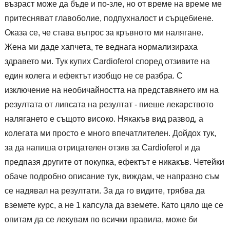
възраст може да бъде и по-зле, но от време на време ме
притесняват главоболие, подпухналост и сърцебиене.
Оказа се, че става въпрос за кръвното ми налягане.
Жена ми даде хапчета, те веднага нормализираха
здравето ми. Тук купих Cardioferol според отзивите на
един колега и ефектът изобщо не се разбра. С
изключение на необичайността на представянето им на
резултата от липсата на резултат - пиеше лекарството
налягането е същото високо. Някакъв вид развод, а
колегата ми просто е много впечатлителен. Дойдох тук,
за да напиша отрицателен отзив за Cardioferol и да
предпазя другите от покупка, ефектът е никакъв. Четейки
обаче подробно описание тук, виждам, че напразно съм
се надявал на резултати. За да го видите, трябва да
вземете курс, а не 1 капсула да вземете. Като цяло ще се
опитам да се лекувам по всички правила, може би