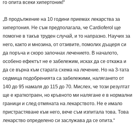
го опита всеки хипертоник!“
„В продължение на 10 години приемах лекарства за
хипертония. Не съм предполагала, че Cardioferol ще
помогне в такъв труден случай, и то напразно. Научих за
него, както и мнозина, от отзивите, помолих дъщеря си
да поръча и скоро започнах лечението. В началото,
особено ефектът не е забележим, исках да се откажа и
да се върна към старата схема на лечение. Но на 3-тата
седмица подобренията са забележими, налягането от
140 до 95 намаля до 115 до 70. Мислех, че този резултат
ще е краткотраен, но кръвното ми налягане е в нормални
граници и след отмяната на лекарството. Не е имало
пристрастяване към него, вече съм изпитала това. Това
лекарство определено си заслужава да се опита.“