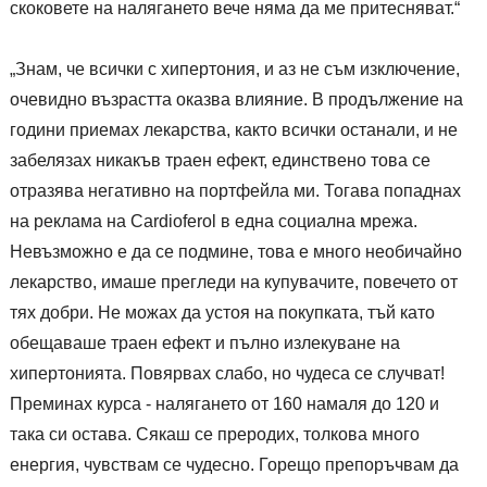
скоковете на налягането вече няма да ме притесняват.“
„Знам, че всички с хипертония, и аз не съм изключение,
очевидно възрастта оказва влияние. В продължение на
години приемах лекарства, както всички останали, и не
забелязах никакъв траен ефект, единствено това се
отразява негативно на портфейла ми. Тогава попаднах
на реклама на Cardioferol в една социална мрежа.
Невъзможно е да се подмине, това е много необичайно
лекарство, имаше прегледи на купувачите, повечето от
тях добри. Не можах да устоя на покупката, тъй като
обещаваше траен ефект и пълно излекуване на
хипертонията. Повярвах слабо, но чудеса се случват!
Преминах курса - налягането от 160 намаля до 120 и
така си остава. Сякаш се преродих, толкова много
енергия, чувствам се чудесно. Горещо препоръчвам да