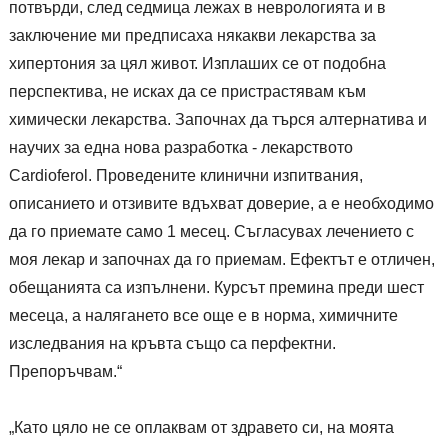
потвърди, след седмица лежах в неврологията и в
заключение ми предписаха някакви лекарства за
хипертония за цял живот. Изплаших се от подобна
перспектива, не исках да се пристрастявам към
химически лекарства. Започнах да търся алтернатива и
научих за една нова разработка - лекарството
Cardioferol. Проведените клинични изпитвания,
описанието и отзивите вдъхват доверие, а е необходимо
да го приемате само 1 месец. Съгласувах лечението с
моя лекар и започнах да го приемам. Ефектът е отличен,
обещанията са изпълнени. Курсът премина преди шест
месеца, а налягането все още е в норма, химичните
изследвания на кръвта също са перфектни.
Препоръчвам.“
„Като цяло не се оплаквам от здравето си, на моята