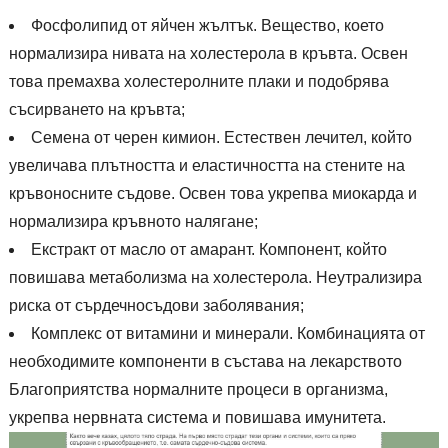
Фосфолипид от яйчен жълтък. Вещество, което
нормализира нивата на холестерола в кръвта. Освен
това премахва холестеролните плаки и подобрява
съсирването на кръвта;
Семена от черен кимион. Естествен лечител, който
увеличава плътността и еластичността на стените на
кръвоносните съдове. Освен това укрепва миокарда и
нормализира кръвното налягане;
Екстракт от масло от амарант. Компонент, който
повишава метаболизма на холестерола. Неутрализира
риска от сърдечносъдови заболявания;
Комплекс от витамини и минерали. Комбинацията от
необходимите компоненти в състава на лекарството
Благоприятства нормалните процеси в организма,
укрепва нервната система и повишава имунитета.