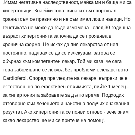
„Имам негативна наследственост, майка ми и баща ми са
хипертоници. Знаейки това, винаги съм спортувал,
хранил съм се правилно и не съм имал лоши навици. Но
генетиката не може да бъде измамена - след 30-годишна
възраст хипертонията започна да се проявява в
хронична форма. Не исках да пия лекарства от нея
постоянно, надявах се да се излекувам, затова се
обърнах към компетентен лекар. Той ми каза, че сега
това заболяване се лекува без проблеми с лекарството
Cardioferol. Според прегледите на лекаря, въпреки че е
естествен, но по-ефективен от химията, пийте 1 месец -
за хипертонията забравете за дълго време. Подходих
отговорно към лечението и наистина получих очаквания
резултат. Ако хипертонията се появи отново - вече знам
какво лекарство ще ми се притече на помощ“.