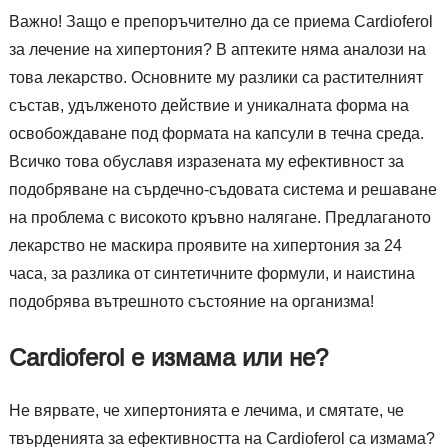
Важно! Защо е препоръчително да се приема Cardioferol
за лечение на хипертония? В аптеките няма аналози на
това лекарство. Основните му разлики са растителният
състав, удълженото действие и уникалната форма на
освобождаване под формата на капсули в течна среда.
Всичко това обуславя изразената му ефективност за
подобряване на сърдечно-съдовата система и решаване
на проблема с високото кръвно налягане. Предлаганото
лекарство не маскира проявите на хипертония за 24
часа, за разлика от синтетичните формули, и наистина
подобрява вътрешното състояние на организма!
Cardioferol е измама или не?
Не вярвате, че хипертонията е лечима, и смятате, че
твърденията за ефективността на Cardioferol са измама?