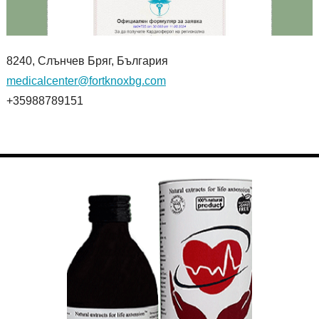
8240, Слънчев Бряг, България
medicalcenter@fortknoxbg.com
+35988789151