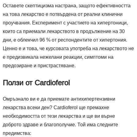
Оставете скептицизма настрана, защото ефективността
на това лекарство е потвърдена от реални клинични
проучвания. Експеримент с участието на хипертоници,
които са приемали лекарството в продължение на 30
дни, е облекчил 96 % от респондентите от хипертония.
Ценно е и това, че курсовата употреба на лекарството не
е предизвикала нежелани реакции, симптоми на
предозиране и пристрастяване.
Ползи от Cardioferol
Омръзнало ви е да приемате антихипертензивни
лекарства всеки ден? Cardioferol ще премахне
необходимостта от тези лекарства и ще ви върне
доброто здраве и благополучие. Той има следните
предимства: