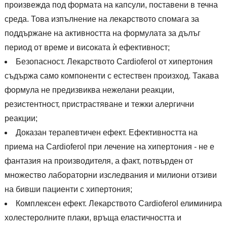
произвежда под формата на капсули, поставени в течна
среда. Това изпълнение на лекарството спомага за
поддържане на активността на формулата за дълъг
период от време и високата ѝ ефективност;
Безопасност. Лекарството Cardioferol от хипертония
съдържа само компоненти с естествен произход. Такава
формула не предизвиква нежелани реакции,
резистентност, пристрастяване и тежки алергични
реакции;
Доказан терапевтичен ефект. Ефективността на
приема на Cardioferol при лечение на хипертония - не е
фантазия на производителя, а факт, потвърден от
множество лабораторни изследвания и милиони отзиви
на бивши пациенти с хипертония;
Комплексен ефект. Лекарството Cardioferol елиминира
холестеролните плаки, връща еластичността и