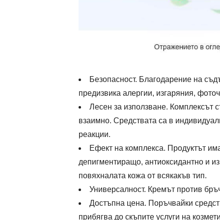
Безопасност. Благодарение на съдъ
предизвика алергии, изгаряния, фото
Лесен за използване. Комплексът с
взаимно. Средствата са в индивидуалн
реакции.
Ефект на комплекса. Продуктът и
депигментиращо, антиоксидантно и и
повяхналата кожа от всякакъв тип.
Универсалност. Кремът против бръч
Достъпна цена. Поръчвайки средств
прибягва до скъпите услуги на козмет