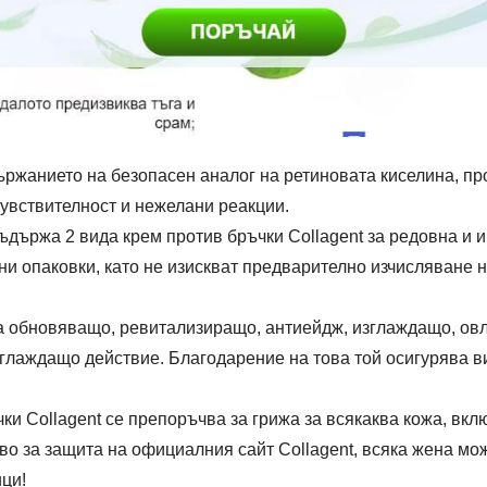
ржанието на безопасен аналог на ретиновата киселина, про
чувствителност и нежелани реакции.
ъдържа 2 вида крем против бръчки Collagent за редовна и и
и опаковки, като не изискват предварително изчисляване н
ма обновяващо, ревитализиращо, антиейдж, изглаждащо, о
зглаждащо действие. Благодарение на това той осигурява 
ки Collagent се препоръчва за грижа за всякаква кожа, вкл
о за защита на официалния сайт Collagent, всяка жена може
ици!