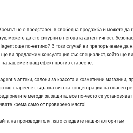
 Кремът не е представен в свободна продажба и можете да г
ук, можете да сте сигурни в неговата автентичност, безопас
llagent още по-евтино? В този случай ви препоръчваме да 
ще ви предложим консултация със специалист, който ще ви
е на зашеметяващ ефект против стареене.
agent в аптеки, салони за красота и козметични магазини, п
против стареене съдържа висока концентрация на опасен р
редприетите методи за защита, все по-често се установяв
ъчвате крема само от проверено място!
айта на производителя, като следвате нашия алгоритъм: