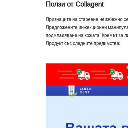
Ползи от Collagent
Признаците на стареене неизбежно се 
Предложените инжекционни манипулац
подмладяване на кожата! Кремът за 
Продукт със следните предимства: