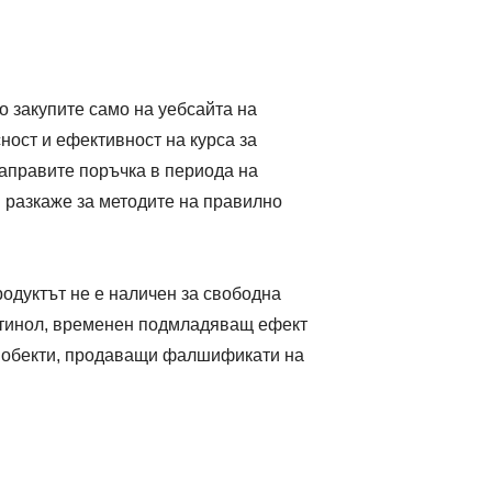
о закупите само на уебсайта на
ност и ефективност на курса за
направите поръчка в периода на
 разкаже за методите на правилно
родуктът не е наличен за свободна
етинол, временен подмладяващ ефект
ат обекти, продаващи фалшификати на