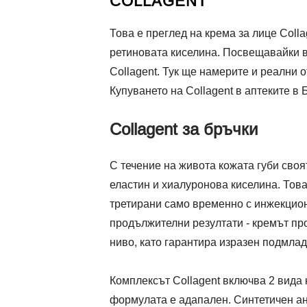
COLLAGENT
Това е преглед на крема за лице Colla
ретиновата киселина. Посвещавайки вр
Collagent. Тук ще намерите и реални о
Купуването на Collagent в аптеките в
Collagent за бръчки
С течение на живота кожата губи своят
еластин и хиалуронова киселина. Това
третирани само временно с инжекцион
продължителни резултати - кремът пр
ниво, като гарантира изразен подмла
Комплексът Collagent включва 2 вида
формулата е адапален. Синтетичен ана