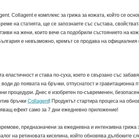
gent. Collagent е комплекс за грижа за кожата, който се осн
еме на статията, ще се запознаете със състава, свойстват
тзиви на жени, които вече са подобрили състоянието на кож
 България е невъзможно, кремът се продава на официалния 
а еластичност и става по-суха, което е свързано със забавя
 води до появата на бръчки, отпуснатост и гравитационна п
ни процедури. Днес е изобретен по-съвременен, безопасен
отив бръчки
Collagent
! Продуктът стартира процеса на обн
дяващ ефект само за 7 дни ежедневно приложение!
 кремове, предназначени за ежедневна и интензивна грижа 
лог на ретиновата киселина, който обновява дълбоките сло