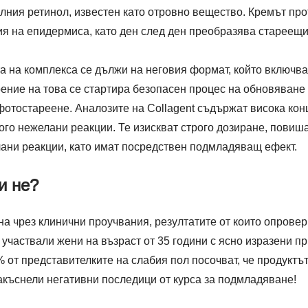
лния ретинол, известен като отровно вещество. Кремът про
ия на епидермиса, като ден след ден преобразява стареещ
а на комплекса се дължи на неговия формат, който включва
ение на това се стартира безопасен процес на обновяване 
отостареене. Аналозите на Collagent съдържат висока конц
ого нежелани реакции. Те изискват строго дозиране, повиш
ани реакции, като имат посредствен подмладяващ ефект.
и не?
а чрез клинични проучвания, резултатите от които опровер
а участвали жени на възраст от 35 години с ясно изразени п
% от представителките на слабия пол посочват, че продуктъ
акъснели негативни последици от курса за подмладяване!