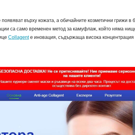
появяват върху кожата, а обичайните козметични грижи в б
ии са само временен метод за камуфлаж, който няма нищо
лице
Collagent
е иновация, съдържаща висока концентрация 