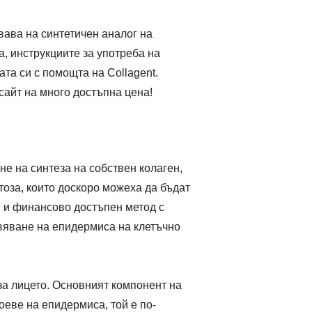
овава на синтетичен аналог на
а, инструкциите за употреба на
ата си с помощта на Collagent.
сайт на много достъпна цена!
не на синтеза на собствен колаген,
тоза, които доскоро можеха да бъдат
 и финансово достъпен метод с
овяване на епидермиса на клетъчно
за лицето. Основният компонент на
еве на епидермиса, той е по-