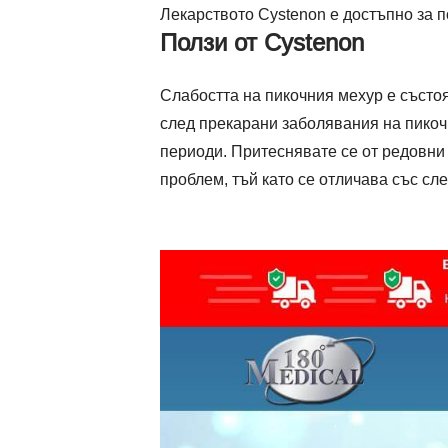
Лекарството Cystenon е достъпно за 
Ползи от Cystenon
Слабостта на пикочния мехур е състоя
след прекарани заболявания на пикоч
периоди. Притеснявате се от редовни
проблем, тъй като се отличава със сл