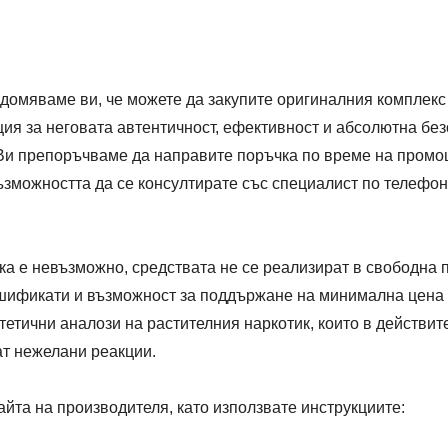
едомяваме ви, че можете да закупите оригиналния комплекс
ция за неговата автентичност, ефективност и абсолютна бе
 Ви препоръчваме да направите поръчка по време на пром
зможността да се консултирате със специалист по телефон
ка е невъзможно, средствата не се реализират в свободна 
шификати и възможност за поддържане на минимална цена н
етични аналози на растителния наркотик, които в действите
ат нежелани реакции.
йта на производителя, като използвате инструкциите: