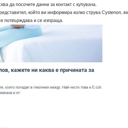
ква да посочите данни за контакт с купувача.
едставител, който ви информира колко струва Cystenon, в
се потвърждава и се изпраща.