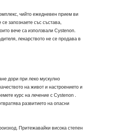
комплекс, чийто ежедневен прием ви
се запознаете със състава,
оито вече са използвали Cystenon.
дителя, лекарството не се продава в
ане дори при леко мускулно
ачеството на живот и настроението и
емете курс на лечение с Cystenon .
отвратява развитието на опасни
произход. Притежавайки висока степен