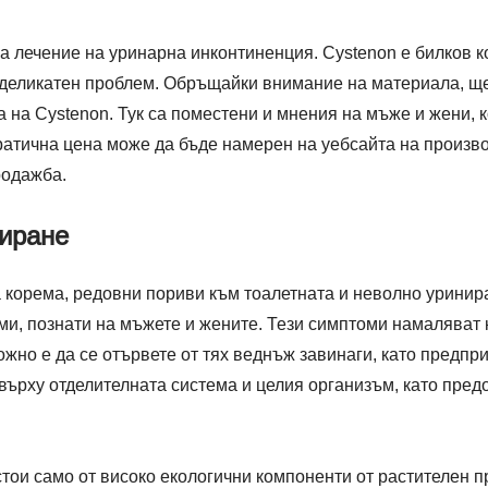
а лечение на уринарна инконтиненция. Cystenon е билков 
 деликатен проблем. Обръщайки внимание на материала, ще 
а на Cystenon. Тук са поместени и мнения на мъже и жени, к
ратична цена може да бъде намерен на уебсайта на произво
родажба.
ниране
а корема, редовни пориви към тоалетната и неволно уринир
и, познати на мъжете и жените. Тези симптоми намаляват к
жно е да се отървете от тях веднъж завинаги, като предпри
върху отделителната система и целия организъм, като пред
стои само от високо екологични компоненти от растителен 