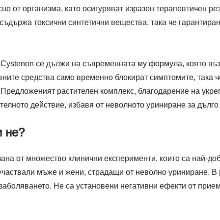
сно от организма, като осигуряват изразен терапевтичен р
съдържа токсични синтетични вещества, така че гарантира
 Cystenon се дължи на съвременната му формула, която въ
ните средства само временно блокират симптомите, така че
 Предложеният растителен комплекс, благодарение на укре
елното действие, избавя от неволното уриниране за дълго
и не?
зана от множество клинични експерименти, които са най-до
участвали мъже и жени, страдащи от неволно уриниране. В 
 заболяването. Не са установени негативни ефекти от прие