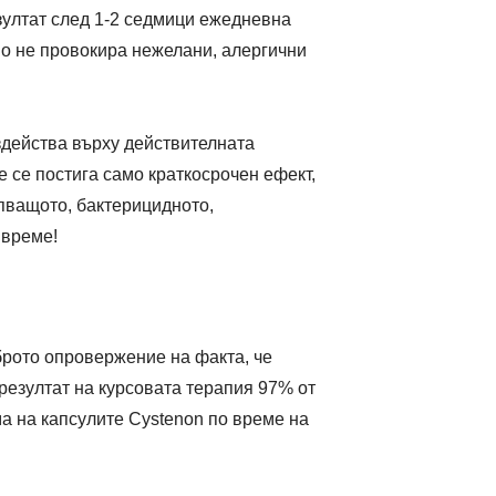
езултат след 1-2 седмици ежедневна
но не провокира нежелани, алергични
здейства върху действителната
 се постига само краткосрочен ефект,
пващото, бактерицидното,
 време!
брото опровержение на факта, че
резултат на курсовата терапия 97% от
ма на капсулите Cystenon по време на