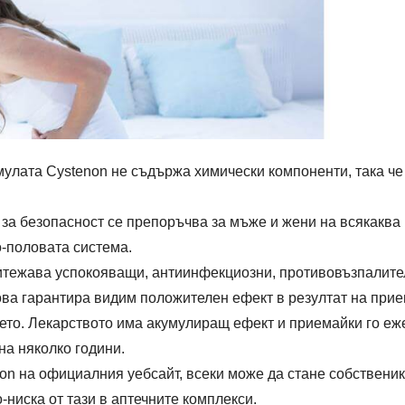
мулата Cystenon не съдържа химически компоненти, така че
за безопасност се препоръчва за мъже и жени на всякаква в
о-половата система.
итежава успокояващи, антиинфекциозни, противовъзпалител
ова гарантира видим положителен ефект в резултат на прие
ето. Лекарството има акумулиращ ефект и приемайки го еж
а няколко години.
on на официалния уебсайт, всеки може да стане собственик
-ниска от тази в аптечните комплекси.