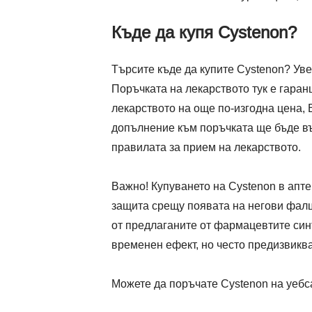
Къде да купя Cystenon?
Търсите къде да купите Cystenon? Ув
Поръчката на лекарството тук е гаран
лекарството на още по-изгодна цена,
допълнение към поръчката ще бъде въ
правилата за прием на лекарството.
Важно! Купуването на Cystenon в апте
защита срещу появата на негови фал
от предлаганите от фармацевтите синт
временен ефект, но често предизвикв
Можете да поръчате Cystenon на уебса