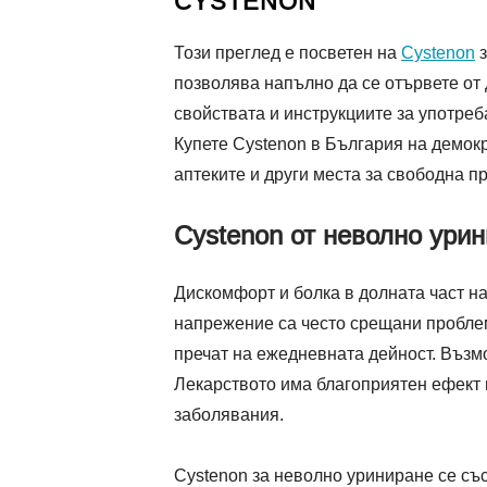
CYSTENON
Този преглед е посветен на
Cystenon
з
позволява напълно да се отървете от
свойствата и инструкциите за употреб
Купете Cystenon в България на демок
аптеките и други места за свободна п
Cystenon от неволно ури
Дискомфорт и болка в долната част н
напрежение са често срещани проблем
пречат на ежедневната дейност. Възмо
Лекарството има благоприятен ефект 
заболявания.
Cystenon за неволно уриниране се съ