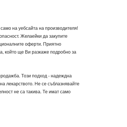
 само на уебсайта на производителя!
зопасност. Желаейки да закупите
оционалните оферти. Приятно
а, който ще Ви разкаже подробно за
продажба. Този подход - надеждна
а лекарството. Не се съблазнявайте
лност не са такива. Те имат само