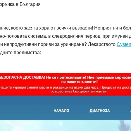
поръчка в България
ние, което засяга хора от всички възрасти! Неприятни и бо
но-половата система, в следродилния период, при имунен 
 и непродуктивни пориви за уриниране? Лекарството
Cyste
едните предимства: