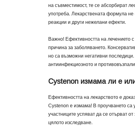
на съвместимост, те се абсорбират ле
употреба. Лекарствената формула не 
реакции и други нежелани ефекти.
Важно! Ефективността на лечението с
причина за заболяването. Консерватив
но са възможни негативни последици.
антиинфекциозното и противовъзпалит
Cystenon измама ли е ил
Ефективността на лекарството е дока
Cystenon е измама! В проучването са 
участниците успяват да се отърват от
цялото изследване.