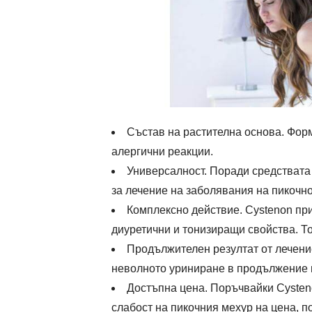
Състав на растителна основа. Фор
алергични реакции.
Универсалност. Поради средствата 
за лечение на заболявания на пикочн
Комплексно действие. Cystenon пр
диуретични и тонизиращи свойства. Т
Продължителен резултат от лечени
неволното уриниране в продължение н
Достъпна цена. Поръчвайки Cysten
слабост на пикочния мехур на цена, по