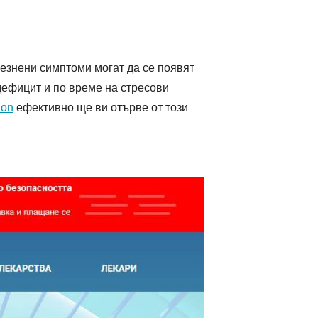
лезнени симптоми могат да се появят
дефицит и по време на стресови
non
ефективно ще ви отърве от този