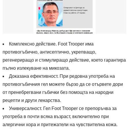
Комплексно действие. Foot Trooper има
противогъбично, антисептично, укрепващо,
регенериращо и стимулиращо действие, което гарантира
пълно излекуване на микозата.
Доказана ефективност. При редовна употреба на
противогъбичния гел можете бързо да се отървете дори
от пренебрегвани гъбички без помощта на народни
рецепти и други лекарства.
Универсалност. Гел Foot Trooper се препоръчва за
употреба в почти всяка възраст, включително при
алергични хора и притежатели на чувствителна кожа.