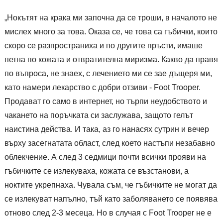
„Нокътят на крака ми започна да се троши, в началото не
мислех много за това. Оказа се, че това са гъбички, които
скоро се разпространиха и по другите пръсти, имаше
петна по кожата и отвратителна миризма. Какво да правя
по въпроса, не знаех, с лечението ми се зае дъщеря ми,
като намери лекарство с добри отзиви - Foot Trooper.
Продават го само в интернет, но търпи неудобството и
чакането на поръчката си заслужава, защото гелът
наистина действа. И така, аз го нанасях сутрин и вечер
върху засегнатата област, след което настъпи незабавно
облекчение. А след 3 седмици почти всички прояви на
гъбичките се излекуваха, кожата се възстанови, а
ноктите укрепнаха. Чувала съм, че гъбичките не могат да
се излекуват напълно, тъй като заболяването се появява
отново след 2-3 месеца. Но в случая с Foot Trooper не е