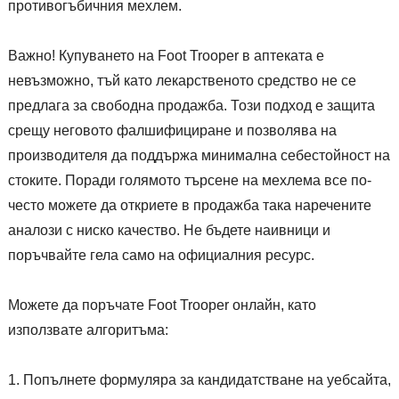
противогъбичния мехлем.
Важно! Купуването на Foot Trooper в аптеката е
невъзможно, тъй като лекарственото средство не се
предлага за свободна продажба. Този подход е защита
срещу неговото фалшифициране и позволява на
производителя да поддържа минимална себестойност на
стоките. Поради голямото търсене на мехлема все по-
често можете да откриете в продажба така наречените
аналози с ниско качество. Не бъдете наивници и
поръчвайте гела само на официалния ресурс.
Можете да поръчате Foot Trooper онлайн, като
използвате алгоритъма:
Попълнете формуляра за кандидатстване на уебсайта,