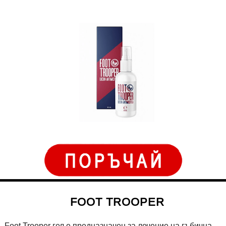
FOOT TROOPER
Foot Trooper гел е предназначен за лечение на гъбична