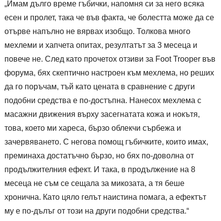
„Имам дълго време гъбички, напомня си за него всяка
есен и пролет, така че във факта, че болестта може да се
отърве напълно не вярвах изобщо. Толкова много
мехлеми и хапчета опитах, резултатът за 3 месеца и
повече не. След като прочетох отзиви за Foot Trooper във
форума, бях скептично настроен към мехлема, но реших
да го поръчам, тъй като цената в сравнение с други
подобни средства е по-достъпна. Нанесох мехлема с
масажни движения върху засегнатата кожа и нокътя,
това, което ми хареса, бързо облекчи сърбежа и
зачервяването. С негова помощ гъбичките, които имах,
преминаха достатъчно бързо, но бях по-доволна от
продължителния ефект. И така, в продължение на 8
месеца не съм се сещала за микозата, а тя беше
хронична. Като цяло гелът наистина помага, а ефектът
му е по-дълъг от този на други подобни средства.“