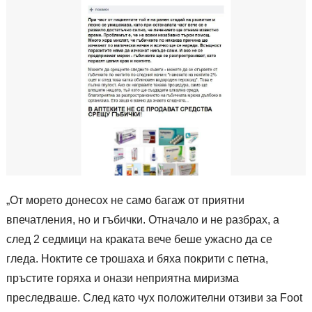
„От морето донесох не само багаж от приятни
впечатления, но и гъбички. Отначало и не разбрах, а
след 2 седмици на краката вече беше ужасно да се
гледа. Ноктите се трошаха и бяха покрити с петна,
пръстите горяха и онази неприятна миризма
преследваше. След като чух положителни отзиви за Foot