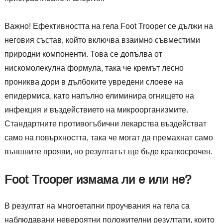
Важно! Ефективността на гела Foot Trooper се дължи на
неговия състав, който включва взаимно съвместими
природни компоненти. Това се допълва от
нискомолекулна формула, така че кремът лесно
прониква дори в дълбоките увредени слоеве на
епидермиса, като напълно елиминира огнището на
инфекция и въздействието на микроорганизмите.
Стандартните противогъбични лекарства въздействат
само на повърхността, така че могат да премахнат само
външните прояви, но резултатът ще бъде краткосрочен.
Foot Trooper измама ли е или не?
В резултат на многоетапни проучвания на гела са
наблюдавани невероятни положителни резултати, които