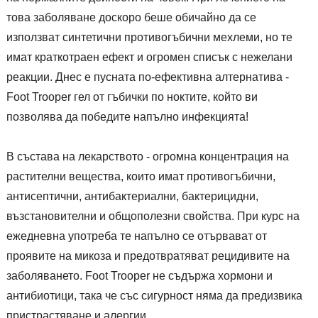
това заболяване доскоро беше обичайно да се
използват синтетични противогъбични мехлеми, но те
имат краткотраен ефект и огромен списък с нежелани
реакции. Днес е пусната по-ефективна алтернатива -
Foot Trooper гел от гъбички по ноктите, който ви
позволява да победите напълно инфекцията!
В състава на лекарството - огромна концентрация на
растителни вещества, които имат противогъбични,
антисептични, антибактериални, бактерицидни,
възстановителни и общополезни свойства. При курс на
ежедневна употреба те напълно се отървават от
проявите на микоза и предотвратяват рецидивите на
заболяването. Foot Trooper не съдържа хормони и
антибиотици, така че със сигурност няма да предизвика
пристрастяване и алергии.