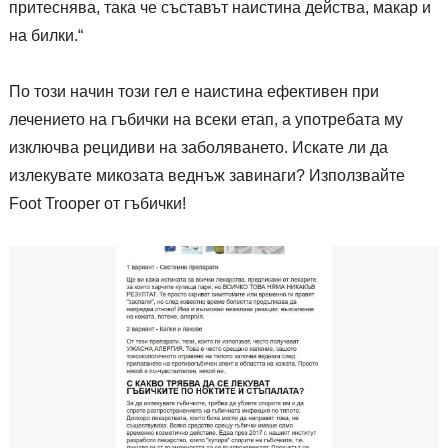
притеснява, така че съставът наистина действа, макар и
на билки.“
По този начин този гел е наистина ефективен при
лечението на гъбички на всеки етап, а употребата му
изключва рецидиви на заболяването. Искате ли да
излекувате микозата веднъж завинаги? Използвайте
Foot Trooper от гъбички!