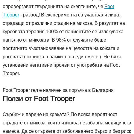
опровергават твърденията на скептиците, че
Foot
Trooper
- развод! В експеримента са участвали лица,
страдащи от различни стадии на микоза. В резултат на
курсовата терапия 100% от пациентите се излекуваха
напълно от микозата. В 98% от случаите беше
постигнато възстановяване на целостта на кожата и
роговата покривка в рамките на един месец. Не бяха
установени негативни прояви от употребата на Foot
Trooper.
Foot Trooper гел е наличен за поръчка в България
Ползи от Foot Trooper
Сърбеж и парене на краката? По всяка вероятност
страдате от микоза, която изисква незабавна медицинска
намеса. Да се отървете от заболяването бързо и без риск