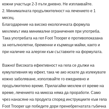
кожни участъци 2-3 пъти дневно. Не изплаквайте.
Минималната продължителност на лечението е 1
месец.
Благодарение на високо екологичната формула
мехлемът има минимални ограничения при употреба.
Така употребата на гел Foot Trooper е противопоказана
за непълнолетни, бременни и кърмещи майки, както и
при наличие на алергии към съставките на формулата.
Важно! Високата ефективност на гела се дължи на
кумулативния му ефект, така че ако искате да излекувате
кожно заболяване, използвайте го ежедневно и
продължително време. Прилагайки мехлем от време на
време, лечението на микоза няма да проработи. Само
чрез нанасяне на продукта според инструкциите към гела
Foot Trooper ще победите дори пренебрегнатата гъбична