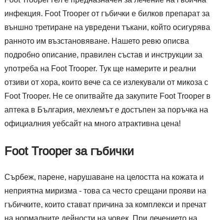
инфекция. Foot Trooper от гъбички е билков препарат за
външно третиране на увредени тъкани, който осигурява
ранното им възстановяване. Нашето ревю описва
подробно описание, правилен състав и инструкции за
употреба на Foot Trooper. Тук ще намерите и реални
отзиви от хора, които вече са се излекували от микоза с
Foot Trooper. Не се опитвайте да закупите Foot Trooper в
аптека в България, мехлемът е достъпен за поръчка на
официалния уебсайт на много атрактивна цена!
Foot Trooper за гъбички
Сърбеж, парене, нарушаване на целостта на кожата и
неприятна миризма - това са често срещани прояви на
гъбичките, които стават причина за комплекси и пречат
на нормалните дейности на човек. При лечението на