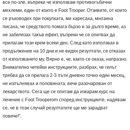
все по-зле, въпреки че използвам противогъбични
мехлеми, един от които е Foot Trooper. Отзивите, от които
се ръководех при покупката, ми харесаха, мнозина
писаха, че средството помага бързо и за дълго време, аз
не забелязах такъв ефект, въпреки че се опитвах да
прилагам този крем всеки ден. След като използвах в
продължение на 10 дни и не видях резултати, се отказах
от използването му. Вярно е, че, както се оказа, напразно.
Внимателно четейки инструкциите, разбрах, че гелът
трябва да се прилага 2-3 пъти дневно точно един месец,
не изпълнявах и половината, вече разочарован от
лекарството. Сега ще се опитам да изкарам курс на
лечение с Foot Trooperom според инструкциите, надявам
се, че в този случай резултатите ще ме зарадват
повече!“.