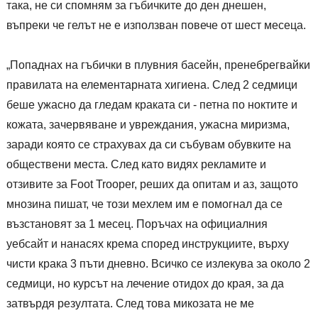
така, не си спомням за гъбичките до ден днешен,
въпреки че гелът не е използван повече от шест месеца.
„Попаднах на гъбички в плувния басейн, пренебрегвайки
правилата на елементарната хигиена. След 2 седмици
беше ужасно да гледам краката си - петна по ноктите и
кожата, зачервяване и увреждания, ужасна миризма,
заради която се страхувах да си събувам обувките на
обществени места. След като видях рекламите и
отзивите за Foot Trooper, реших да опитам и аз, защото
мнозина пишат, че този мехлем им е помогнал да се
възстановят за 1 месец. Поръчах на официалния
уебсайт и нанасях крема според инструкциите, върху
чисти крака 3 пъти дневно. Всичко се излекува за около 2
седмици, но курсът на лечение отидох до края, за да
затвърдя резултата. След това микозата не ме