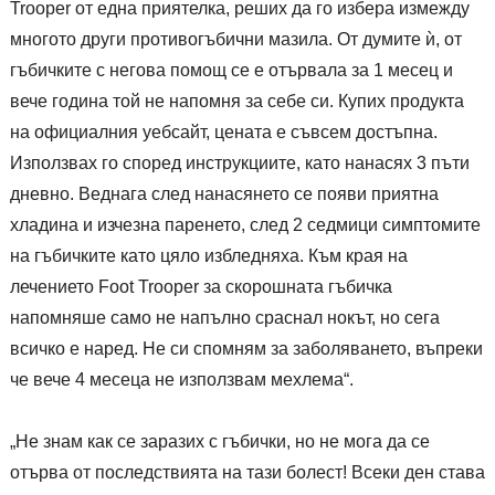
Trooper от една приятелка, реших да го избера измежду
многото други противогъбични мазила. От думите ѝ, от
гъбичките с негова помощ се е отървала за 1 месец и
вече година той не напомня за себе си. Купих продукта
на официалния уебсайт, цената е съвсем достъпна.
Използвах го според инструкциите, като нанасях 3 пъти
дневно. Веднага след нанасянето се появи приятна
хладина и изчезна паренето, след 2 седмици симптомите
на гъбичките като цяло избледняха. Към края на
лечението Foot Trooper за скорошната гъбичка
напомняше само не напълно сраснал нокът, но сега
всичко е наред. Не си спомням за заболяването, въпреки
че вече 4 месеца не използвам мехлема“.
„Не знам как се заразих с гъбички, но не мога да се
отърва от последствията на тази болест! Всеки ден става