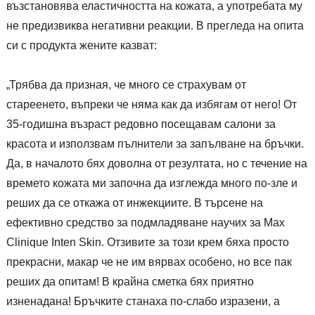
възстановява еластичността на кожата, а употребата му
не предизвиква негативни реакции. В прегледа на опита
си с продукта жените казват:
„Трябва да призная, че много се страхувам от
стареенето, въпреки че няма как да избягам от него! От
35-годишна възраст редовно посещавам салони за
красота и използвам пълнители за запълване на бръчки.
Да, в началото бях доволна от резултата, но с течение на
времето кожата ми започна да изглежда много по-зле и
реших да се откажа от инжекциите. В търсене на
ефективно средство за подмладяване научих за Max
Clinique Inten Skin. Отзивите за този крем бяха просто
прекрасни, макар че не им вярвах особено, но все пак
реших да опитам! В крайна сметка бях приятно
изненадана! Бръчките станаха по-слабо изразени, а