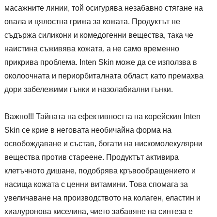
масажните линии, той осигурява незабавно стягане на
овала и цялостна грижа за кожата. Продуктът не
съдържа силикони и комедогенни вещества, така че
наистина съживява кожата, а не само временно
прикрива проблема. Inten Skin може да се използва в
околоочната и периорбиталната област, като премахва
дори забележими гънки и назолабиални гънки.
Важно!!! Тайната на ефективността на корейския Inten
Skin се крие в неговата необичайна форма на
освобождаване и състав, богати на нискомолекулярни
вещества против стареене. Продуктът активира
клетъчното дишане, подобрява кръвообращението и
насища кожата с ценни витамини. Това спомага за
увеличаване на производството на колаген, еластин и
хиалуронова киселина, чието забавяне на синтеза е