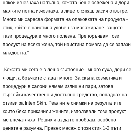
някои изчезнаха напълно, кожата беше освежена и дори
малките петна изчезнаха, а лицето сякаш засия отвътре.
Много ми харесва формата на опаковката на продукта -
стик, който е наистина удобен за масажиране, защото
тази процедура е много полезна. Препоръчвам този
продукт на всяка жена, той наистина помага да се запази
младостта.“
„Кожата ми сега е в лошо състояние - много суха, дори се
лющи, а бръчките стават много. За скъпа козметика и
процедури в салони нямам излишни пари, затова,
търсейки качествено и достъпно средство, попаднах на
отзиви за Inten Skin. Реалните снимки на резултатите,
които бяха прикачили жените, използвали този продукт,
ме впечатлиха. Реших и аз да го пробвам, особено
цената е разумна. Правех масаж с този стик 1-2 пъти