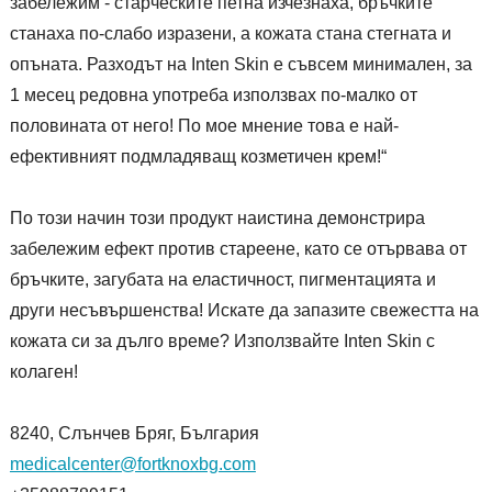
забележим - старческите петна изчезнаха, бръчките
станаха по-слабо изразени, а кожата стана стегната и
опъната. Разходът на Inten Skin е съвсем минимален, за
1 месец редовна употреба използвах по-малко от
половината от него! По мое мнение това е най-
ефективният подмладяващ козметичен крем!“
По този начин този продукт наистина демонстрира
забележим ефект против стареене, като се отървава от
бръчките, загубата на еластичност, пигментацията и
други несъвършенства! Искате да запазите свежестта на
кожата си за дълго време? Използвайте Inten Skin с
колаген!
8240, Слънчев Бряг, България
medicalcenter@fortknoxbg.com