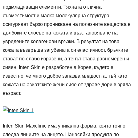
подмладяващи елементи. Тяхната отлична
съвместимост и малка молекулярна структура
осигуряват бързо проникване на полезните вещества в
дълбоките слоеве на кожата и възстановяване на
увредените колагенови връзки. В резултат на това
кожата възвръща загубената си еластичност, бръчките
стават по-слабо изразени, а тенът става равномерен и
сияен. Inten Skin е разработен в Корея, където е
известно, че много добре запазва младостта, тъй като
кожата на азиатските жени сияе от здраве дори в зряла
възраст.
Inten Skin Maxclinic има уникална форма, която точно
следва линиите на лицето. Нанасяйки продукта по