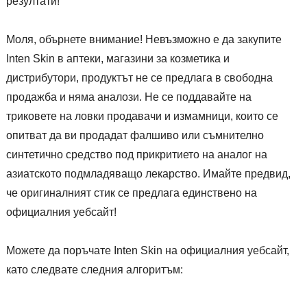
резултати!
Моля, обърнете внимание! Невъзможно е да закупите
Inten Skin в аптеки, магазини за козметика и
дистрибутори, продуктът не се предлага в свободна
продажба и няма аналози. Не се поддавайте на
триковете на ловки продавачи и измамници, които се
опитват да ви продадат фалшиво или съмнително
синтетично средство под прикритието на аналог на
азиатското подмладяващо лекарство. Имайте предвид,
че оригиналният стик се предлага единствено на
официалния уебсайт!
Можете да поръчате Inten Skin на официалния уебсайт,
като следвате следния алгоритъм: