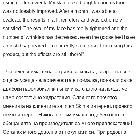
using it after a week. My skin looked brighter and its tone
was noticeably improved. After a month I was able to
evaluate the results in all their glory and was extremely
satisfied. The oval of my face has really tightened and the
number of wrinkles has decreased, even the goose feet have
almost disappeared. I'm currently on a break from using this
product, but the effects are still there!”
„Въпреки внимателната грижа за кожата, възрастта все
още се усеща - еластичността е по-малка, появили са се
дълбоки назолабиални гънки и като цяло изглежда, че
няма достатъчно хидратация. След като прочетох
мненията на клиентите за Inten Skin в интернет, проявих
голям интерес. Никога не съм имала подобен опит, а
обещанията на производителя са много привлекателни!
Останах много доволна от покупката си. При редовна