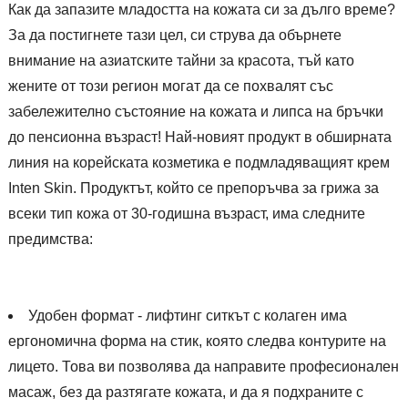
Как да запазите младостта на кожата си за дълго време?
За да постигнете тази цел, си струва да обърнете
внимание на азиатските тайни за красота, тъй като
жените от този регион могат да се похвалят със
забележително състояние на кожата и липса на бръчки
до пенсионна възраст! Най-новият продукт в обширната
линия на корейската козметика е подмладяващият крем
Inten Skin. Продуктът, който се препоръчва за грижа за
всеки тип кожа от 30-годишна възраст, има следните
предимства:
Удобен формат - лифтинг ситкът с колаген има
ергономична форма на стик, която следва контурите на
лицето. Това ви позволява да направите професионален
масаж, без да разтягате кожата, и да я подхраните с