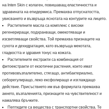
на Inten Skin с колаген, повишаващ еластичността и
здравината на епидермиса. Премахва отпуснатостта,
увисването и възвръща яснотата на контурите на лицето.
Растителните масла са комплекс с високи
регенериращи, подхранващи, омекотяващи и
изсветляващи свойства. Той премахва признаците на
сухота и дехидратация, като възвръща мекотата,
гладкостта и здравия тонус на кожата.
Растителните екстракти са комбинация от
фитоекстракти от екзотични растения, които имат
противовъзпалително, стягащо, антибактериално,
себорегулиращо, леко ексфолиращо и изглаждащо
действие. Присъствието им във формулата премахва
акнето, възпаленията, признаците на чувствителност и
намалява бръчките.
Пептидите са вещества с транспортни свойства. Те