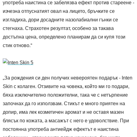
употреба наистина се забелязва ефект против стареене -
изчезна отпуснатият овал на лицето, бръчките се
изгладиха, дори досадните назолабиални гънки се
стегнаха. Страхотен резултат, особено за такава
достъпна цена, определено планирам да си купя този
стик отново.“
„За рождения си ден получих невероятен подарък - Inten
Skin с колаген. Отзивите на човека, който ми го подари,
бяха изключително положителни, така че с нетърпение
започнах да го използвам. Стикът е много приятен на
допир, има лек козметичен аромат и не оставя мазен
блясък по кожата, а масажът с него е удоволствие. При
постоянна употреба антиейдж ефектът е наистина