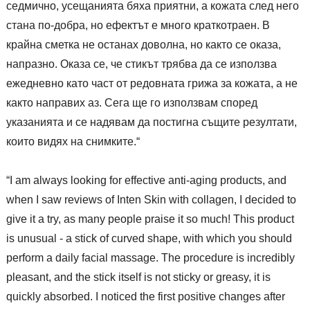
седмично, усещанията бяха приятни, а кожата след него
стана по-добра, но ефектът е много краткотраен. В
крайна сметка не останах доволна, но както се оказа,
напразно. Оказа се, че стикът трябва да се използва
ежедневно като част от редовната грижа за кожата, а не
както направих аз. Сега ще го използвам според
указанията и се надявам да постигна същите резултати,
които видях на снимките.“
“I am always looking for effective anti-aging products, and
when I saw reviews of Inten Skin with collagen, I decided to
give it a try, as many people praise it so much! This product
is unusual - a stick of curved shape, with which you should
perform a daily facial massage. The procedure is incredibly
pleasant, and the stick itself is not sticky or greasy, it is
quickly absorbed. I noticed the first positive changes after