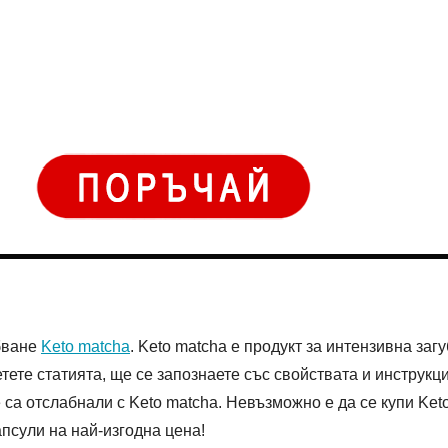
абване
Keto matcha
. Keto matcha е продукт за интензивна заг
тете статията, ще се запознаете със свойствата и инструкци
е са отслабнали с Keto matcha. Невъзможно е да се купи Ket
апсули на най-изгодна цена!