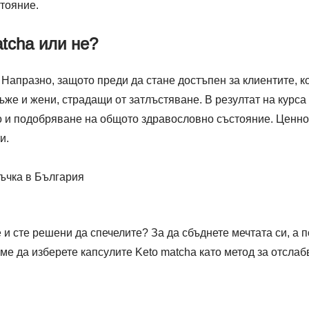
стояние.
tcha или не?
Напразно, защото преди да стане достъпен за клиентите, 
ъже и жени, страдащи от затлъстяване. В резултат на курса
о и подобряване на общото здравословно състояние. Ценно 
и.
ръчка в България
е и сте решени да спечелите? За да сбъднете мечтата си, а
ме да изберете капсулите Keto matcha като метод за отслаб