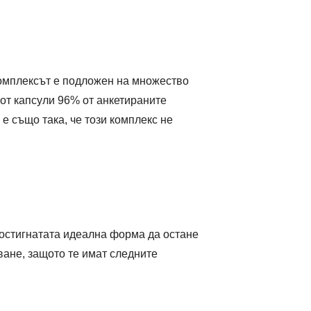
комплексът е подложен на множество
 от капсули 96% от анкетираните
е също така, че този комплекс не
 постигнатата идеална форма да остане
ване, защото те имат следните