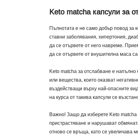
Keto matcha капсули за о
Пълнотата е не само добър повод за к
ставни заболявания, хипертония, диаб
да се отървете от него навреме. При
да се отървете от внушителна маса са
Keto matcha за отслабване е напълно
или вещества, които оказват негатив
въздействащи върху най-опасните вид
на курса от такива капсули се възста
Важно! Защо да изберете Keto matcha
пристрастяване и нарушават обмяната 
отново се връща, като се увеличава 