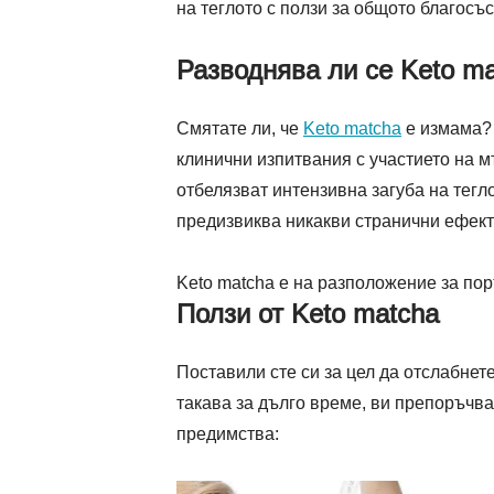
на теглото с ползи за общото благосъ
Разводнява ли се Keto ma
Смятате ли, че
Keto matcha
е измама? 
клинични изпитвания с участието на м
отбелязват интензивна загуба на тегл
предизвиква никакви странични ефект
Keto matcha е на разположение за по
Ползи от Keto matcha
Поставили сте си за цел да отслабнет
такава за дълго време, ви препоръчва
предимства: