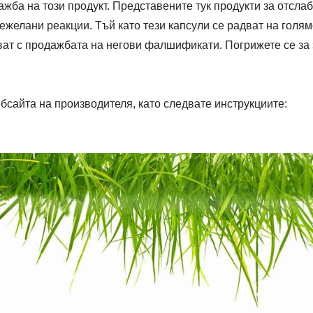
жба на този продукт. Представените тук продукти за отсла
ежелани реакции. Тъй като тези капсули се радват на голя
ват с продажбата на негови фалшификати. Погрижете се за 
бсайта на производителя, като следвате инструкциите: