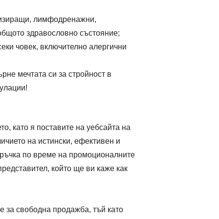
низиращи, лимфодренажни,
 общото здравословно състояние;
секи човек, включително алергични
рне мечтата си за стройност в
улации!
о, като я поставите на уебсайта на
личието на истински, ефективен и
поръчка по време на промоционалните
редставител, който ще ви каже как
е за свободна продажба, тъй като