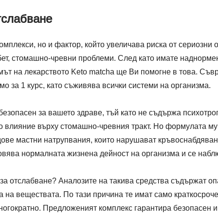
тслабване
омплекси, но и фактор, който увеличава риска от сериозни
ет, стомашно-чревни проблеми. След като имате наднормено
емът на лекарството Keto matcha ще Ви помогне в това. Съ
мо за 1 курс, като съживява всички системи на организма.
 безопасен за вашето здраве, тъй като не съдържа психотр
но влияние върху стомашно-чревния тракт. Но формулата му
ове мастни натрупвания, които нарушават кръвоснабдяване
новява нормалната жизнена дейност на организма и се набл
 за отслабване? Аналозите на такива средства съдържат оп
на веществата. По тази причина те имат само краткосрочен 
многократно. Предложеният комплекс гарантира безопасен и