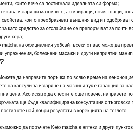
иенти, които вече са постигнали идеалната си форма;
итежава изгарящи мазнините, активиращи, почистващи, то
и свойства, които преобразяват външния вид и подобряват
cha като средство за отслабване се препоръчват за почти в
други хора;
o matcha на официалния уебсайт всеки от вас може да превъ
лни упражнения, болезнени масажи и други неприятни манип
?
Можете да направите поръчка по всяко време на денонощиет
о на капсули за изгаряне на мазнини тук е гаранция за на
ъпна цена. Ако искате да спестите още повече, направете 
ръчката ще бъде квалифицирана консултация с търговски п
 постигнете най-добри резултати в корекцията на теглото.
възможно да поръчате Keto matcha в аптеки и други пунктов