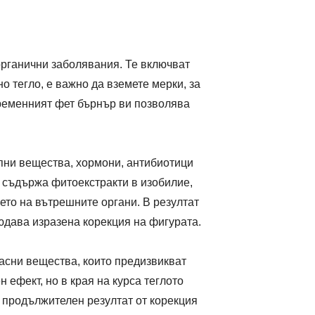
 органични заболявания. Те включват
 тегло, е важно да вземете мерки, за
временният фет бърнър ви позволява
опни вещества, хормони, антибиотици
 съдържа фитоекстракти в изобилие,
то на вътрешните органи. В резултат
юдава изразена корекция на фигурата.
асни вещества, които предизвикват
ефект, но в края на курса теглото
 продължителен резултат от корекция