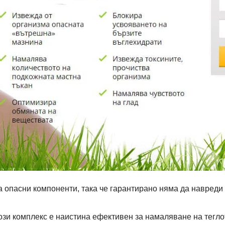
 опасни компоненти, така че гарантирано няма да навреди 
ози комплекс е наистина ефективен за намаляване на теглот