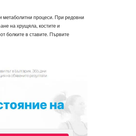
ки метаболитни процеси. При редовни
ане на хрущяла, костите и
от болките в ставите. Първите