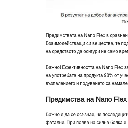
Предимствата на Nano Flex в сравнени
Взаимодействащи си вещества, те под
на средството да осигури не само вр
Важно! Ефективността на Nano Flex за
на употребата на продукта 98% от уч
възпалението и подуването са намале
Предимства на Nano Flex
Важно е да се осъзнае, че последицит
фатални. При поява на силна болка е