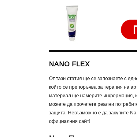
NANO FLEX
От тази статия ще се запознаете с ед
който се препоръчва за терапия на ар
материал ще намерите информация, ин
можете да прочетете реални потребите
защита. Невъзможно е да закупите Nan
официалния сайт!