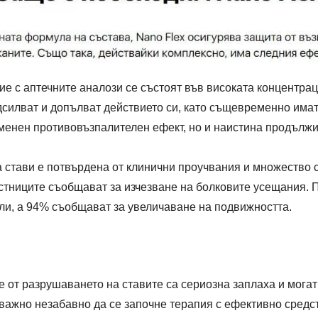
е с аптечните аналози се състоят във високата концентрац
силват и допълват действието си, като същевременно има
еменен противовъзпалителен ефект, но и наистина продължи
 стави е потвърдена от клинични проучвания и множество с
астниците съобщават за изчезване на болковите усещания. 
ли, а 94% съобщават за увеличаване на подвижността.
е от разрушаването на ставите са сериозна заплаха и мога
 важно незабавно да се започне терапия с ефективно средс