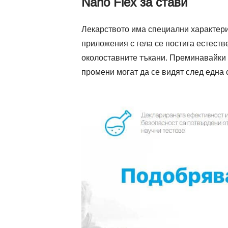
Nano Flex за стави
Лекарството има специални характери
приложения с гела се постига естеств
околоставните тъкани. Преминавайки п
промени могат да се видят след една