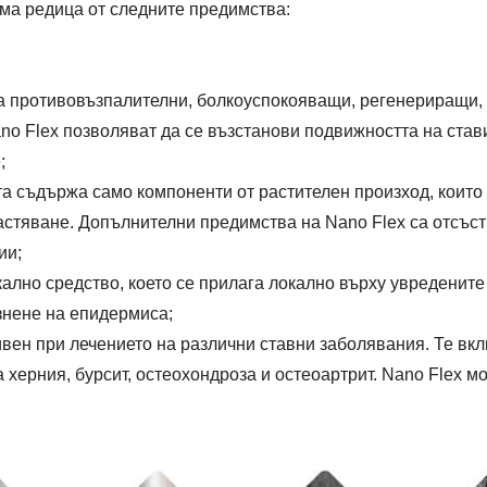
 има редица от следните предимства:
ма противовъзпалителни, болкоуспокояващи, регенериращи
no Flex позволяват да се възстанови подвижността на став
;
та съдържа само компоненти от растителен произход, които
астяване. Допълнителни предимства на Nano Flex са отсъст
ии;
кално средство, което се прилага локално върху увредените
знене на епидермиса;
вен при лечението на различни ставни заболявания. Те вкл
ерния, бурсит, остеохондроза и остеоартрит. Nano Flex мо