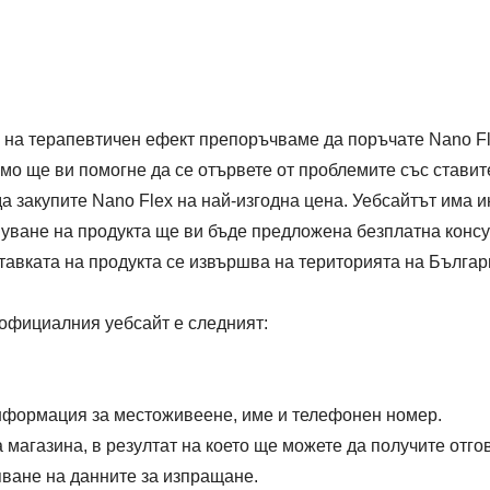
 на терапевтичен ефект препоръчваме да поръчате Nano Fle
о ще ви помогне да се отървете от проблемите със ставите
а закупите Nano Flex на най-изгодна цена. Уебсайтът има 
упуване на продукта ще ви бъде предложена безплатна конс
тавката на продукта се извършва на територията на Българ
 официалния уебсайт е следният:
нформация за местоживеене, име и телефонен номер.
магазина, в резултат на което ще можете да получите отго
ване на данните за изпращане.