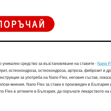
но уникално средство за възстановяване на ставите -
Nano F
трит, остеохондроза, остеохондроза, артроза, фиброзит и др
струкции за употреба на Nano Flex, неговия състав, показ
лски мнения. Nano Flex за стави е произведен в България 
o Flex в аптеките в България, да поръчате лекарството на