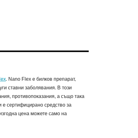
lex
. Nano Flex е билков препарат,
уги ставни заболявания. В този
ания, противопоказания, а също така
и е сертифицирано средство за
 изгодна цена можете само на