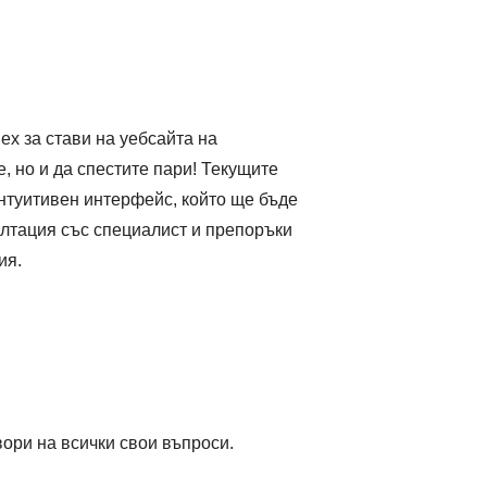
x за стави на уебсайта на
, но и да спестите пари! Текущите
интуитивен интерфейс, който ще бъде
ултация със специалист и препоръки
ия.
вори на всички свои въпроси.