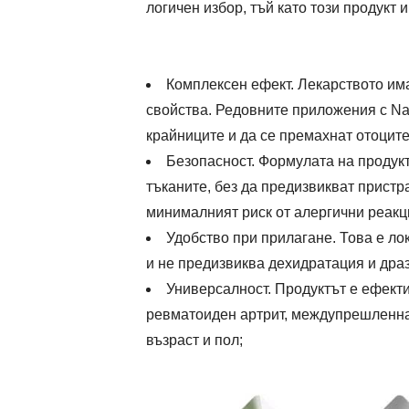
логичен избор, тъй като този продукт
Комплексен ефект. Лекарството и
свойства. Редовните приложения с Na
крайниците и да се премахнат отоците
Безопасност. Формулата на продук
тъканите, без да предизвикват пристр
минималният риск от алергични реакц
Удобство при прилагане. Това е ло
и не предизвиква дехидратация и дра
Универсалност. Продуктът е ефекти
ревматоиден артрит, междупрешленна х
възраст и пол;