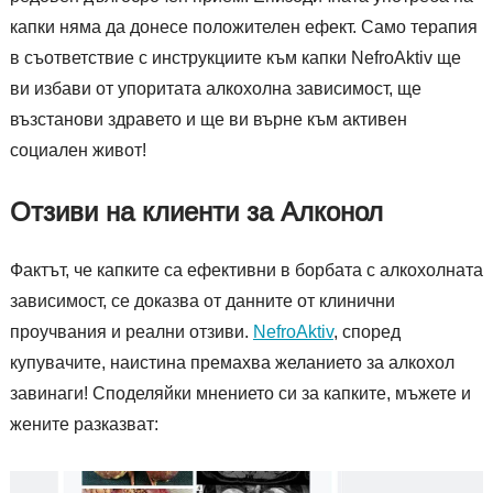
капки няма да донесе положителен ефект. Само терапия
в съответствие с инструкциите към капки NefroAktiv ще
ви избави от упоритата алкохолна зависимост, ще
възстанови здравето и ще ви върне към активен
социален живот!
Отзиви на клиенти за Алконол
Фактът, че капките са ефективни в борбата с алкохолната
зависимост, се доказва от данните от клинични
проучвания и реални отзиви.
NefroAktiv
, според
купувачите, наистина премахва желанието за алкохол
завинаги! Споделяйки мнението си за капките, мъжете и
жените разказват: