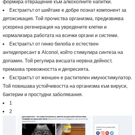
формира отвращение към алкохолните напитки.
Екстрактът от шийтаке е добре познат компонент за
детоксикация. Той прочиства организма, предизвиква
ускорена регенерация на увредените клетки и
нормализира работата на всички органи и системи.
Екстрактът от гинко билоба е естествен
антидепресант в Alconol, който стимулира синтеза на
допамин. Той регулира висшата нервна дейност,
премахва тревожността и депресията.
Екстрактът от женшен е растителен имуностимулатор.
Той повишава устойчивостта на организма към вируси,
бактерии и простудни заболявания.
1
2