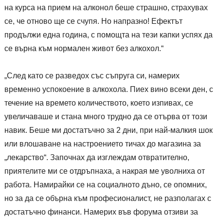
на курса на прием на алконол беше страшно, страхувах
се, че отново ще се счупя. Но напразно! Ефектът
продължи една година, с помощта на тези капки успях да
се върна към нормален живот без алкохол.“
„След като се разведох със съпруга си, намерих
временно успокоение в алкохола. Пиех вино всеки ден, с
течение на времето количеството, което изпивах, се
увеличаваше и стана много трудно да се отърва от този
навик. Беше ми достатъчно за 2 дни, при най-малкия шок
или влошаване на настроението тичах до магазина за
„лекарство“. Започнах да изглеждам отвратително,
приятелите ми се отдръпнаха, а накрая ме уволниха от
работа. Намирайки се на социалното дъно, се опомних,
но за да се обърна към професионалист, не разполагах с
достатъчно финанси. Намерих във форума отзиви за