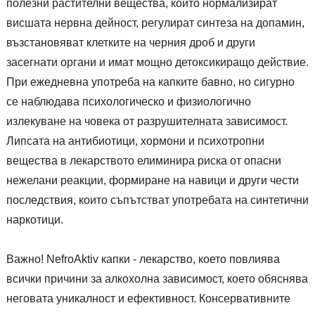
полезни растителни вещества, които нормализират
висшата нервна дейност, регулират синтеза на допамин,
възстановяват клетките на черния дроб и други
засегнати органи и имат мощно детоксикиращо действие.
При ежедневна употреба на капките бавно, но сигурно
се наблюдава психологическо и физиологично
излекуване на човека от разрушителната зависимост.
Липсата на антибиотици, хормони и психотропни
вещества в лекарството елиминира риска от опасни
нежелани реакции, формиране на навици и други чести
последствия, които съпътстват употребата на синтетични
наркотици.
Важно! NefroAktiv капки - лекарство, което повлиява
всички причини за алкохолна зависимост, което обяснява
неговата уникалност и ефективност. Консервативните