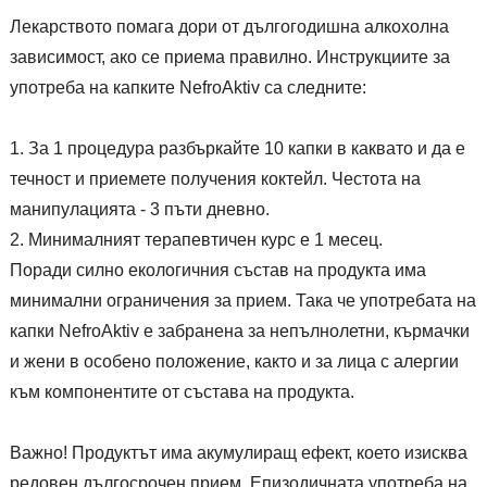
Лекарството помага дори от дългогодишна алкохолна
зависимост, ако се приема правилно. Инструкциите за
употреба на капките NefroAktiv са следните:
За 1 процедура разбъркайте 10 капки в каквато и да е
течност и приемете получения коктейл. Честота на
манипулацията - 3 пъти дневно.
Минималният терапевтичен курс е 1 месец.
Поради силно екологичния състав на продукта има
минимални ограничения за прием. Така че употребата на
капки NefroAktiv е забранена за непълнолетни, кърмачки
и жени в особено положение, както и за лица с алергии
към компонентите от състава на продукта.
Важно! Продуктът има акумулиращ ефект, което изисква
редовен дългосрочен прием. Епизодичната употреба на