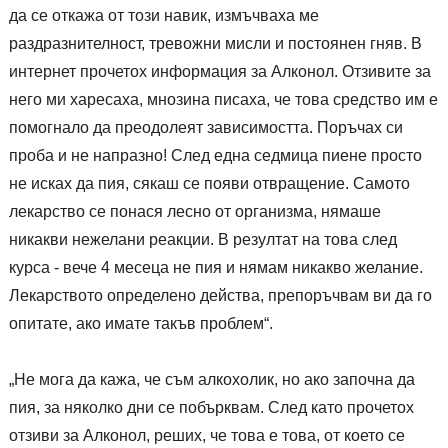
да се откажа от този навик, измъчваха ме
раздразнителност, тревожни мисли и постоянен гняв. В
интернет прочетох информация за Алконол. Отзивите за
него ми харесаха, мнозина писаха, че това средство им е
помогнало да преодолеят зависимостта. Поръчах си
проба и не напразно! След една седмица пиене просто
не исках да пия, сякаш се появи отвращение. Самото
лекарство се понася лесно от организма, нямаше
никакви нежелани реакции. В резултат на това след
курса - вече 4 месеца не пия и нямам никакво желание.
Лекарството определено действа, препоръчвам ви да го
опитате, ако имате такъв проблем“.
„Не мога да кажа, че съм алкохолик, но ако започна да
пия, за няколко дни се побърквам. След като прочетох
отзиви за Алконол, реших, че това е това, от което се