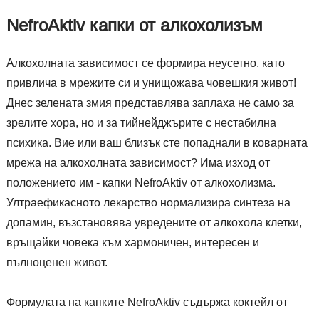
NefroAktiv капки от алкохолизъм
Алкохолната зависимост се формира неусетно, като
привлича в мрежите си и унищожава човешкия живот!
Днес зелената змия представлява заплаха не само за
зрелите хора, но и за тийнейджърите с нестабилна
психика. Вие или ваш близък сте попаднали в коварната
мрежа на алкохолната зависимост? Има изход от
положението им - капки NefroAktiv от алкохолизма.
Ултраефикасното лекарство нормализира синтеза на
допамин, възстановява увредените от алкохола клетки,
връщайки човека към хармоничен, интересен и
пълноценен живот.
Формулата на капките NefroAktiv съдържа коктейл от