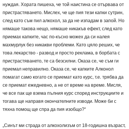
нуждая. Хората пишеха, че той наистина се отървава от
пристрастяването. Мислех, че ще пия тези капки сутрин,
след като съм пил алкохол, за да не изпадам в запой. Но
нямаше такова нещо, нямаше никакъв ефект, след като
приемах капките, час по-късно можех да си налея
махмурлук без никакви проблеми. Като цяло реших, че
това лекарство - развод и просто реклама, в борбата с
пристрастяването, те са безсилни. Оказа се, че съм ги
приемал неправилно. Оказа се, че капките Алконол
помагат само когато се приемат като курс, т.е. трябва да
се приемат ежедневно, а не от време на време. Мисля,
че все пак ще взема пълния курс според инструкциите и
тогава ще направя окончателните изводи. Може би с
тяхна помощ ще спра да пия изобщо?“
„Синът ми страда от алкохолизъм от 18-годишна възраст,