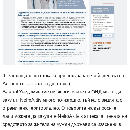
Заплащане на стоката при получаването ѝ (цената на
Алконол и таксата за доставка).
Важно! Уведомяваме ви, че жителите на ОНД могат да
закупят NefroAktiv много по-изгодно, тъй като акцията е
ограничена териториално. Отговорите на въпросите
дали можете да закупите NefroAktiv в аптеката, цената на
средството за жители на чужди държави са изяснени в