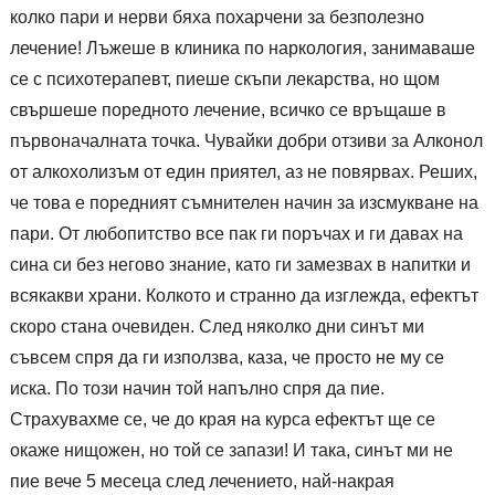
колко пари и нерви бяха похарчени за безполезно
лечение! Лъжеше в клиника по наркология, занимаваше
се с психотерапевт, пиеше скъпи лекарства, но щом
свършеше поредното лечение, всичко се връщаше в
първоначалната точка. Чувайки добри отзиви за Алконол
от алкохолизъм от един приятел, аз не повярвах. Реших,
че това е поредният съмнителен начин за изсмукване на
пари. От любопитство все пак ги поръчах и ги давах на
сина си без негово знание, като ги замезвах в напитки и
всякакви храни. Колкото и странно да изглежда, ефектът
скоро стана очевиден. След няколко дни синът ми
съвсем спря да ги използва, каза, че просто не му се
иска. По този начин той напълно спря да пие.
Страхувахме се, че до края на курса ефектът ще се
окаже нищожен, но той се запази! И така, синът ми не
пие вече 5 месеца след лечението, най-накрая