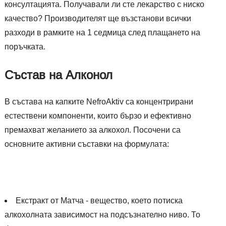
консултацията. Получавали ли сте лекарство с ниско
качество? Производителят ще възстанови всички
разходи в рамките на 1 седмица след плащането на
поръчката.
Състав на Алконол
В състава на капките NefroAktiv са концентрирани
естествени компоненти, които бързо и ефективно
премахват желанието за алкохол. Посочени са
основните активни съставки на формулата:
Екстракт от Матча - вещество, което потиска
алкохолната зависимост на подсъзнателно ниво. То