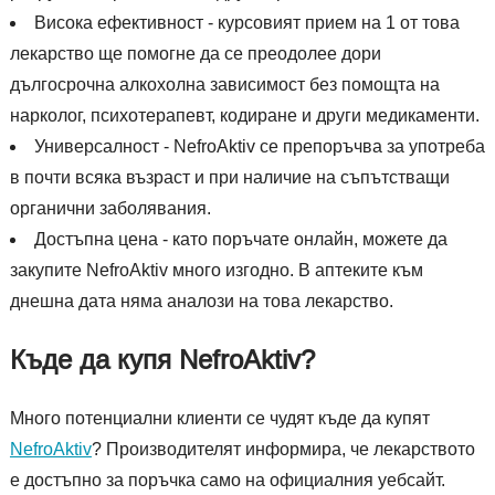
Висока ефективност - курсовият прием на 1 от това
лекарство ще помогне да се преодолее дори
дългосрочна алкохолна зависимост без помощта на
нарколог, психотерапевт, кодиране и други медикаменти.
Универсалност - NefroAktiv се препоръчва за употреба
в почти всяка възраст и при наличие на съпътстващи
органични заболявания.
Достъпна цена - като поръчате онлайн, можете да
закупите NefroAktiv много изгодно. В аптеките към
днешна дата няма аналози на това лекарство.
Къде да купя NefroAktiv?
Много потенциални клиенти се чудят къде да купят
NefroAktiv
? Производителят информира, че лекарството
е достъпно за поръчка само на официалния уебсайт.