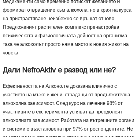
медикаменти само временно потискат желанието и
формират отвращение към алкохола, но в края на курса
на пристрастяване неизбежно се връщат отново.
Предложеният растителен комплекс пренастройва
психическата и физиологичната дейност на организма,
така че алкохолът просто няма място в новия живот на
човека!
Дали NefroAktiv е развод или не?
Ефективността на Алконол е доказана клинично с
участието на мъже и жени, страдащи от продължителна
алкохолна зависимост. След курс на лечение 98% от
участниците в експеримента успяват да преодолеят
алкохолната зависимост. Работата на вътрешните органи
и системи е възстановена при 97% от респондентите. Не