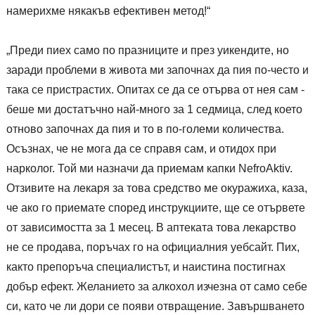
намерихме някакъв ефективен метод!“
„Преди пиех само по празниците и през уикендите, но
заради проблеми в живота ми започнах да пия по-често и
така се пристрастих. Опитах се да се отърва от нея сам -
беше ми достатъчно най-много за 1 седмица, след което
отново започнах да пия и то в по-големи количества.
Осъзнах, че не мога да се справя сам, и отидох при
нарколог. Той ми назначи да приемам капки NefroAktiv.
Отзивите на лекаря за това средство ме окуражиха, каза,
че ако го приемате според инструкциите, ще се отървете
от зависимостта за 1 месец. В аптеката това лекарство
не се продава, поръчах го на официалния уебсайт. Пих,
както препоръча специалистът, и наистина постигнах
добър ефект. Желанието за алкохол изчезна от само себе
си, като че ли дори се появи отвращение. Завършването