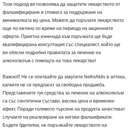
Този подход ви позволява да защитите лекарството от
фалшифициране и спомага за поддържане на
минималната му цена. Можете да поръчате лекарството
още по-евтино по време на периода на акционните
оферти. Приятна изненада към поръчката ще бъде
квалифицирана консултация със специалист, който ще
ви обясни подробно правилата за лечение на
алкохолизъм с помощта на това лекарство!
Важно!!! Не се опитвайте да закупите NefroAktiv в аптека,
капките не се предлагат за свободна продажба.
Представените тук средства за лечение на алкохолизъм
са със синтетични състави, висока цена и временен
ефект. Поради голямото търсене на продукта зачестяват
случаите на реализиране на негови фалшификати.
Бъдете бдителни, не поръчвайте лекарството на