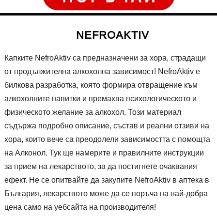
NEFROAKTIV
Капките NefroAktiv са предназначени за хора, страдащи
от продължителна алкохолна зависимост! NefroAktiv е
билкова разработка, която формира отвращение към
алкохолните напитки и премахва психологическото и
физическото желание за алкохол. Този материал
съдържа подробно описание, състав и реални отзиви на
хора, които вече са преодолели зависимостта с помощта
на Алконол. Тук ще намерите и правилните инструкции
за прием на лекарството, за да постигнете очаквания
ефект. Не се опитвайте да закупите NefroAktiv в аптека в
България, лекарството може да се поръча на най-добра
цена само на уебсайта на производителя!