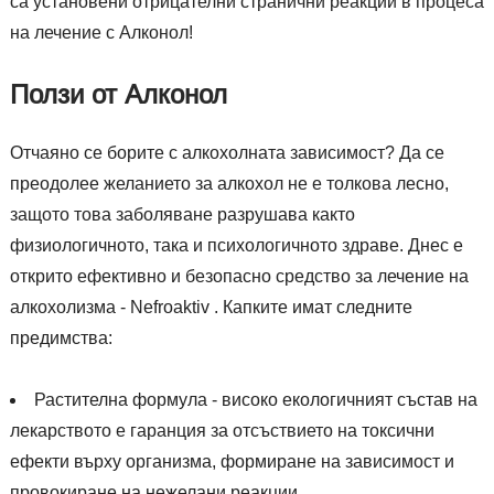
са установени отрицателни странични реакции в процеса
на лечение с Алконол!
Ползи от Алконол
Отчаяно се борите с алкохолната зависимост? Да се
преодолее желанието за алкохол не е толкова лесно,
защото това заболяване разрушава както
физиологичното, така и психологичното здраве. Днес е
открито ефективно и безопасно средство за лечение на
алкохолизма - Nefroaktiv . Капките имат следните
предимства:
Растителна формула - високо екологичният състав на
лекарството е гаранция за отсъствието на токсични
ефекти върху организма, формиране на зависимост и
провокиране на нежелани реакции.