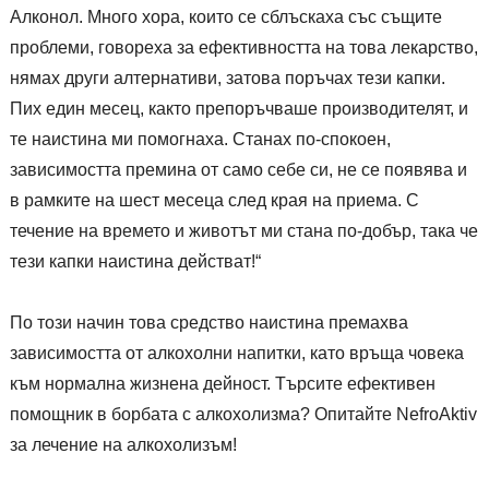
Алконол. Много хора, които се сблъскаха със същите
проблеми, говореха за ефективността на това лекарство,
нямах други алтернативи, затова поръчах тези капки.
Пих един месец, както препоръчваше производителят, и
те наистина ми помогнаха. Станах по-спокоен,
зависимостта премина от само себе си, не се появява и
в рамките на шест месеца след края на приема. С
течение на времето и животът ми стана по-добър, така че
тези капки наистина действат!“
По този начин това средство наистина премахва
зависимостта от алкохолни напитки, като връща човека
към нормална жизнена дейност. Търсите ефективен
помощник в борбата с алкохолизма? Опитайте NefroAktiv
за лечение на алкохолизъм!