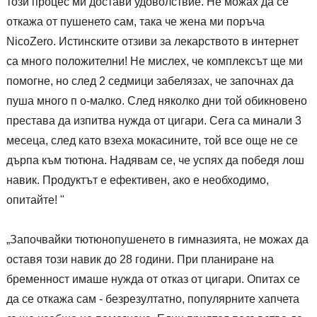
този процес ми достави удоволствие. Не можах да се
откажа от пушенето сам, така че жена ми поръча
NicoZero. Истинските отзиви за лекарството в интернет
са много положителни! Не мислех, че комплексът ще ми
помогне, но след 2 седмици забелязах, че започнах да
пуша много п о-малко. След няколко дни той обикновено
престава да изпитва нужда от цигари. Сега са минали 3
месеца, след като взеха мокасините, той все още не се
дърпа към тютюна. Надявам се, че успях да победя лош
навик. Продуктът е ефективен, ако е необходимо,
опитайте! "
„Започвайки тютюнопушенето в гимназията, не можах да
оставя този навик до 28 години. При планиране на
бременност имаше нужда от отказ от цигари. Опитах се
да се откажа сам - безрезултатно, популярните хапчета