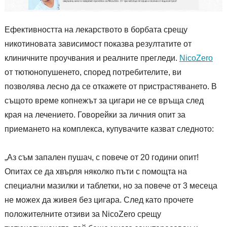
Ефективността на лекарството в борбата срещу
никотиновата зависимост показва резултатите от
клиничните проучвания и реалните прегледи.
NicoZero
от тютюнопушенето, според потребителите, ви
позволява лесно да се откажете от пристрастяването. В
същото време копнежът за цигари не се връща след
края на лечението. Говорейки за личния опит за
приемането на комплекса, купувачите казват следното:
„Аз съм запален пушач, с повече от 20 години опит!
Опитах се да хвърля няколко пъти с помощта на
специални мазилки и таблетки, но за повече от 3 месеца
не можех да живея без цигара. След като прочете
положителните отзиви за NicoZero срещу