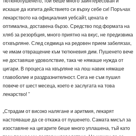
тютюнопушенето, той беше много заинтересован и
искаше да изпита действието си върху себе си! Поръчах
лекарството на официалния уебсайт, цената е
оптимална, доставена бързо. Средство под формата на
хляб за резорбция, много приятно на вкус, не предизвика
отхвърляне. След седмица на редовен прием забелязах,
че имам отвращение към тютюневия дим. Пушенето вече
не доставяше удоволствие, така че нямаше нужда от
цигари. В процеса на хвърляне на лош навик нямаше
главоболие и раздразнителност. Сега не съм пушил
повече от шест месеца, което е заслугата на това
лекарство! "
„Страдам от високо налягане и аритмия, лекарят
настояваше да се откажа от пушенето. Самата мисъл за
изоставяне на цигарите беше много уплашена, тъй като