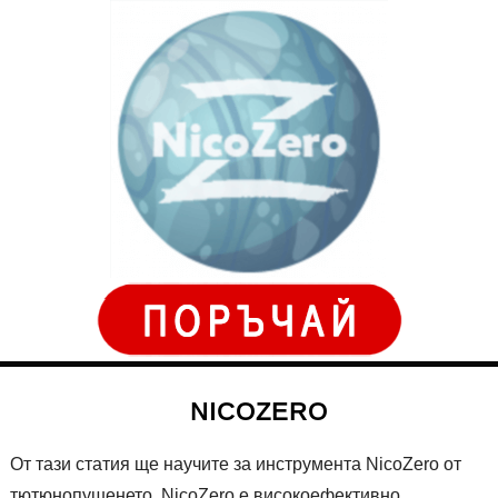
NICOZERO
От тази статия ще научите за инструмента NicoZero от
тютюнопушенето. NicoZero е високоефективно