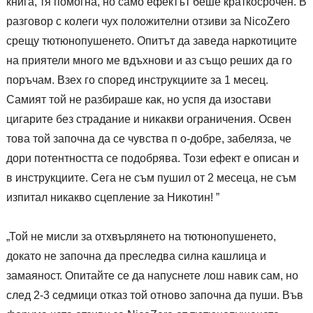
книга, тя помогна, но само ефектът беше краткосрочен. В
разговор с колеги чух положителни отзиви за NicoZero
срещу тютюнопушенето. Опитът да заведа наркотиците
на приятели много ме вдъхнови и аз също реших да го
поръчам. Взех го според инструкциите за 1 месец.
Самият той не разбираше как, но успя да изостави
цигарите без страдание и никакви ограничения. Освен
това той започна да се чувства п о-добре, забеляза, че
дори потентността се подобрява. Този ефект е описан и
в инструкциите. Сега не съм пушил от 2 месеца, не съм
изпитал никакво сцепление за Никотин! ”
„Той не мисли за отхвърлянето на тютюнопушенето,
докато не започна да преследва силна кашлица и
замаяност. Опитайте се да напуснете лош навик сам, но
след 2-3 седмици отказ той отново започна да пуши. Във