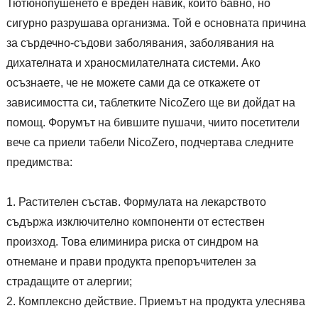
Тютюнопушенето е вреден навик, който бавно, но
сигурно разрушава организма. Той е основната причина
за сърдечно-съдови заболявания, заболявания на
дихателната и храносмилателната системи. Ако
осъзнаете, че не можете сами да се откажете от
зависимостта си, таблетките NicoZero ще ви дойдат на
помощ. Форумът на бившите пушачи, чиито посетители
вече са приели табели NicoZero, подчертава следните
предимства:
Растителен състав. Формулата на лекарството
съдържа изключително компоненти от естествен
произход. Това елиминира риска от синдром на
отнемане и прави продукта препоръчителен за
страдащите от алергии;
Комплексно действие. Приемът на продукта улеснява