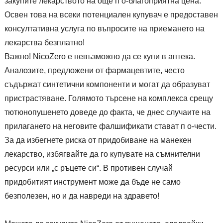
закупите лекарството на още п о-благоприятна цена.
Освен това на всеки потенциален купувач е предоставен
консултативна услуга по въпросите на приемането на
лекарства безплатно!
Важно! NicoZero е невъзможно да се купи в аптека.
Аналозите, предложени от фармацевтите, често
съдържат синтетични компоненти и могат да образуват
пристрастяване. Голямото търсене на комплекса срещу
тютюнопушенето доведе до факта, че днес случаите на
прилагането на неговите фалшификати стават п о-чести.
За да избегнете риска от придобиване на манекен
лекарство, избягвайте да го купувате на съмнителни
ресурси или „с ръцете си“. В противен случай
придобитият инструмент може да бъде не само
безполезен, но и да навреди на здравето!