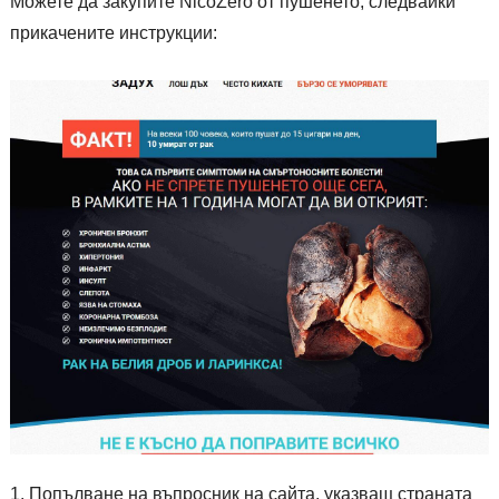
Можете да закупите NicoZero от пушенето, следвайки
прикачените инструкции:
Попълване на въпросник на сайта, указващ страната