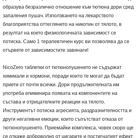
образува безразлично отношение към тютюна дори сред
запаления пушач. Използването на лекарството
благоприятства оттеглянето на никотин от тялото, в
резултат на което физиологичната зависимост се
потиска. Само 1 терапевтичен курс ви позволява да се
отървете от зависимостите завинаги!
NicoZero таблетки от тютюнопушенето не съдържат
химикали и хормони, поради които те могат да бъдат
приети от почти всички. Дори продължителната им
употреба елиминира появата на компонентите на
състава и отрицателните реакции на тялото.
Инструментът потиска агресията, раздразнителността и
други негативни емоции, които съпътстват отказа от
тютюнопушенето. Приемайки комплекса, човек скоро ще
се откаже доброволно от цигарите и постигнатият ефект