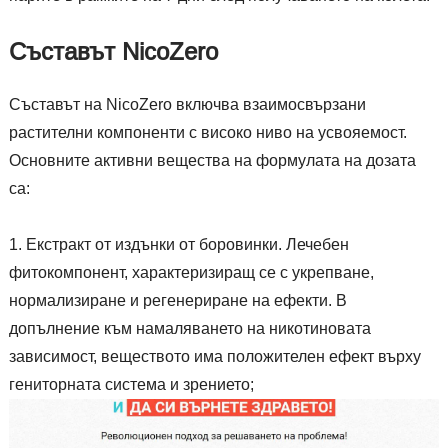
Съставът NicoZero
Съставът на NicoZero включва взаимосвързани
растителни компоненти с високо ниво на усвояемост.
Основните активни вещества на формулата на дозата
са:
Екстракт от издънки от боровинки. Лечебен
фитокомпонент, характеризиращ се с укрепване,
нормализиране и регенериране на ефекти. В
допълнение към намаляването на никотиновата
зависимост, веществото има положителен ефект върху
гениторната система и зрението;