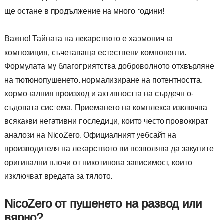
ще остане в продължение на много години!
Важно! Тайната на лекарството е хармонична
композиция, съчетаваща естествени компоненти.
Формулата му благоприятства доброволното отхвърляне
на тютюнопушенето, нормализиране на потентността,
хормоналния произход и активността на сърдечн о-
съдовата система. Приемането на комплекса изключва
всякакви негативни последици, които често провокират
аналози на NicoZero. Официалният уебсайт на
производителя на лекарството ви позволява да закупите
оригинални плочи от никотинова зависимост, които
изключват вредата за тялото.
NicoZero от пушенето на развод или
вярно?