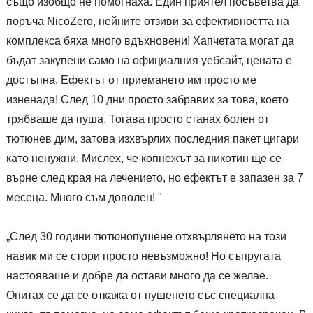
също изобщо не помогнаха. Един приятел посъветва да
поръча NicoZero, нейните отзиви за ефективността на
комплекса бяха много вдъхновени! Хапчетата могат да
бъдат закупени само на официалния уебсайт, цената е
достъпна. Ефектът от приемането им просто ме
изненада! След 10 дни просто забравих за това, което
трябваше да пуша. Тогава просто станах болен от
тютюнев дим, затова изхвърлих последния пакет цигари
като ненужни. Мислех, че копнежът за никотин ще се
върне след края на лечението, но ефектът е запазен за 7
месеца. Много съм доволен! "
„След 30 години тютюнопушене отхвърлянето на този
навик ми се стори просто невъзможно! Но съпругата
настояваше и добре да остави много да се желае.
Опитах се да се откажа от пушенето със специална