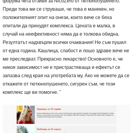
форума чета отзиви за NicoZero от тютюнопушенето.
Преди това ми се струваше, че това е манекен, но
положителният опит на онези, които вече се бяха
опитали да принудят комплекса. Цената е малка, в
случай на неефективност няма да е толкова обидна.
Резултатът надхвърли всички очаквания! Не съм пушил
от една година. Кашлица, слабост и лошо здраве вече не
ме преследват. Прекрасно лекарство! Основното е, че
никоя зависимост не е пристрастяваща и ефектът се
запазва след края на употребата му. Ако не можете да се
откажете от тютюнопушенето, сигурен съм, че този
комплекс ще ви помогне. "