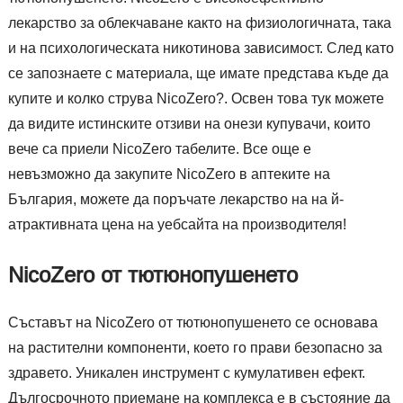
лекарство за облекчаване както на физиологичната, така
и на психологическата никотинова зависимост. След като
се запознаете с материала, ще имате представа къде да
купите и колко струва NicoZero?. Освен това тук можете
да видите истинските отзиви на онези купувачи, които
вече са приели NicoZero табелите. Все още е
невъзможно да закупите NicoZero в аптеките на
България, можете да поръчате лекарство на на й-
атрактивната цена на уебсайта на производителя!
NicoZero от тютюнопушенето
Съставът на NicoZero от тютюнопушенето се основава
на растителни компоненти, което го прави безопасно за
здравето. Уникален инструмент с кумулативен ефект.
Дългосрочното приемане на комплекса е в състояние да