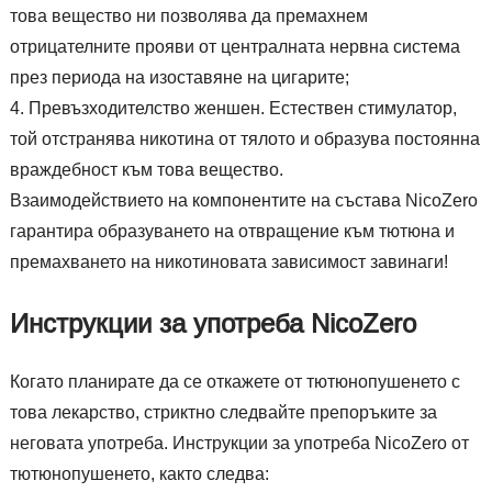
това вещество ни позволява да премахнем
отрицателните прояви от централната нервна система
през периода на изоставяне на цигарите;
Превъзходителство женшен. Естествен стимулатор,
той отстранява никотина от тялото и образува постоянна
враждебност към това вещество.
Взаимодействието на компонентите на състава NicoZero
гарантира образуването на отвращение към тютюна и
премахването на никотиновата зависимост завинаги!
Инструкции за употреба NicoZero
Когато планирате да се откажете от тютюнопушенето с
това лекарство, стриктно следвайте препоръките за
неговата употреба. Инструкции за употреба NicoZero от
тютюнопушенето, както следва: