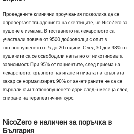
Проведените клинични проучвания позволиха да се
опровергаят твърденията на скептиците, че NicoZero за
пушене е измама. В тестването на лекарството са
участвали повече от 9500 доброволци с опит в
тютюнопушенето от 5 до 20 години. След 30 дни 98% от
пушачите са се освободили напълно от никотиновата
зависимост. При 95% от пациентите, след приема на
лекарството, кръвното налягане и нивата на кръвната
захар се нормализират. 90% от анкетираните не са се
върнали към тютюнопушенето дори след 6 месеца след
спиране на терапевтичния курс.
NicoZero е наличен за поръчка в
България