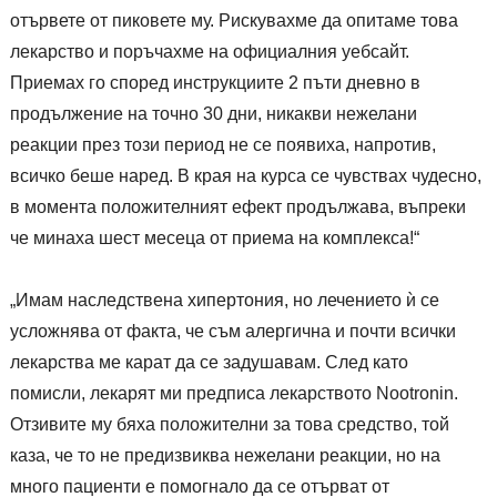
отървете от пиковете му. Рискувахме да опитаме това
лекарство и поръчахме на официалния уебсайт.
Приемах го според инструкциите 2 пъти дневно в
продължение на точно 30 дни, никакви нежелани
реакции през този период не се появиха, напротив,
всичко беше наред. В края на курса се чувствах чудесно,
в момента положителният ефект продължава, въпреки
че минаха шест месеца от приема на комплекса!“
„Имам наследствена хипертония, но лечението ѝ се
усложнява от факта, че съм алергична и почти всички
лекарства ме карат да се задушавам. След като
помисли, лекарят ми предписа лекарството Nootronin.
Отзивите му бяха положителни за това средство, той
каза, че то не предизвиква нежелани реакции, но на
много пациенти е помогнало да се отърват от