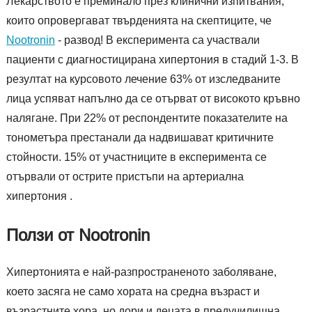
Лекарството е преминало през клинични изпитвания,
които опровергават твърденията на скептиците, че
Nootronin
- развод! В експеримента са участвали
пациенти с диагностицирана хипертония в стадий 1-3. В
резултат на курсовото лечение 63% от изследваните
лица успяват напълно да се отърват от високото кръвно
налягане. При 22% от респондентите показателите на
тонометъра престанали да надвишават критичните
стойности. 15% от участниците в експеримента се
отървали от острите пристъпи на артериална
хипертония .
Ползи от Nootronin
Хипертонията е най-разпространеното заболяване,
което засяга не само хората на средна възраст и
възрастните хора, но дори и децата в предучилищна