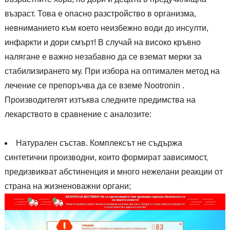
възраст. Това е опасно разстройство в организма,
невниманието към което неизбежно води до инсулти,
инфаркти и дори смърт! В случай на високо кръвно
налягане е важно незабавно да се вземат мерки за
стабилизирането му. При избора на оптимален метод на
лечение се препоръчва да се вземе Nootronin .
Производителят изтъква следните предимства на
лекарството в сравнение с аналозите:
Натурален състав. Комплексът не съдържа
синтетични производни, които формират зависимост,
предизвикват абстиненция и много нежелани реакции от
страна на жизненоважни органи;