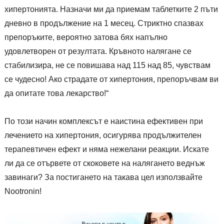
хипертонията. Назначи ми да приемам таблетките 2 пъти
дневно в продължение на 1 месец. Стриктно спазвах
препоръките, вероятно затова бях напълно
удовлетворен от резултата. Кръвното налягане се
стабилизира, не се повишава над 115 над 85, чувствам
се чудесно! Ако страдате от хипертония, препоръчвам ви
да опитате това лекарство!“
По този начин комплексът е наистина ефективен при
лечението на хипертония, осигурява продължителен
терапевтичен ефект и няма нежелани реакции. Искате
ли да се отървете от скоковете на налягането веднъж
завинаги? За постигането на такава цел използвайте
Nootronin!