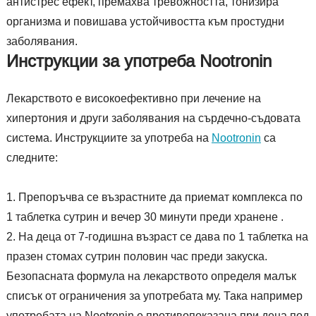
антистрес ефект, премахва тревожността, тонизира
организма и повишава устойчивостта към простудни
заболявания.
Инструкции за употреба Nootronin
Лекарството е високоефективно при лечение на
хипертония и други заболявания на сърдечно-съдовата
система. Инструкциите за употреба на
Nootronin
са
следните:
Препоръчва се възрастните да приемат комплекса по
1 таблетка сутрин и вечер 30 минути преди хранене .
На деца от 7-годишна възраст се дава по 1 таблетка на
празен стомах сутрин половин час преди закуска.
Безопасната формула на лекарството определя малък
списък от ограничения за употребата му. Така например
употребата на Nootronin е противопоказана при деца под