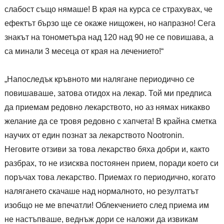
слабост също нямаше! В края на курса се страхувах, че
ефектът бързо ще се окаже нищожен, но напразно! Сега
знакът на тонометъра над 120 над 90 не се повишава, а
са минали 3 месеца от края на лечението!“
„Напоследък кръвното ми налягане периодично се
повишаваше, затова отидох на лекар. Той ми предписа
да приемам редовно лекарството, но аз нямах никакво
желание да се тровя редовно с хапчета! В крайна сметка
научих от един познат за лекарството Nootronin.
Неговите отзиви за това лекарство бяха добри и, както
разбрах, то не изисква постоянен прием, поради което си
поръчах това лекарство. Приемах го периодично, когато
налягането скачаше над нормалното, но резултатът
изобщо не ме впечатли! Облекчението след приема им
не настъпваше, веднъж дори се наложи да извикам