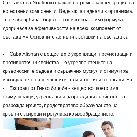
Съставът на Nootronin включва огромна концентрация на
естествени компоненти. Веднъж попаднали в организма,
те се абсорбират бързо, а синергичната им формула
допринася за ефективността на всеки компонент от
състава му. Основните активни съставки на състава са:
Gaba Alishan е вещество с укрепващи, пречистващи и
противооточни свойства. То укрепва стените на
кръвоносните съдове и сърдечния мускул и стимулира
изхвърлянето на излишните соли и токсини от организма;
Екстракт от Гинко билоба - вещество, което има
стимулиращи, укрепващи и разреждащи свойства. То
разрежда кръвта, предотвратява образуването на
кръвни съсиреци и регулира кръвообращението;