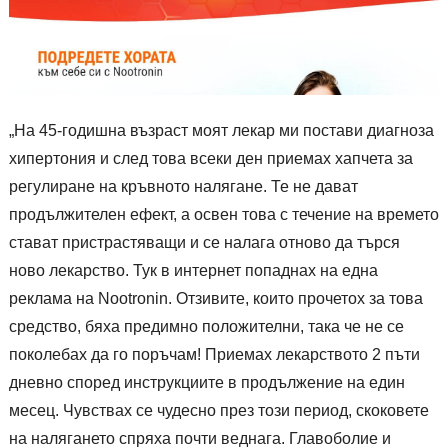
„На 45-годишна възраст моят лекар ми постави диагноза
хипертония и след това всеки ден приемах хапчета за
регулиране на кръвното налягане. Те не дават
продължителен ефект, а освен това с течение на времето
стават пристрастяващи и се налага отново да търся
ново лекарство. Тук в интернет попаднах на една
реклама на Nootronin. Отзивите, които прочетох за това
средство, бяха предимно положителни, така че не се
поколебах да го поръчам! Приемах лекарството 2 пъти
дневно според инструкциите в продължение на един
месец. Чувствах се чудесно през този период, скоковете
на налягането спряха почти веднага. Главоболие и