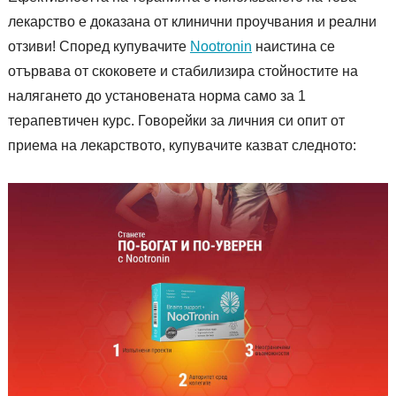
лекарство е доказана от клинични проучвания и реални
отзиви! Според купувачите
Nootronin
наистина се
отървава от скоковете и стабилизира стойностите на
налягането до установената норма само за 1
терапевтичен курс. Говорейки за личния си опит от
приема на лекарството, купувачите казват следното: