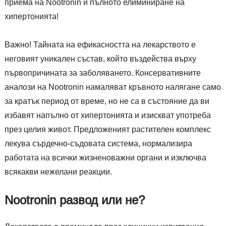
приема на Nootronin и пълното елиминиране на
хипертонията!
Важно! Тайната на ефикасността на лекарството е
неговият уникален състав, който въздейства върху
първопричината за заболяването. Консервативните
аналози на Nootronin намаляват кръвното налягане само
за кратък период от време, но не са в състояние да ви
избавят напълно от хипертонията и изискват употреба
през целия живот. Предложеният растителен комплекс
лекува сърдечно-съдовата система, нормализира
работата на всички жизненоважни органи и изключва
всякакви нежелани реакции.
Nootronin развод или не?