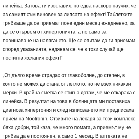
линейка. Затова ги изоставих, но едва наскоро научих, че
аз самият съм виновен за липсата на ефект! Таблетките
трябваше да се приемат поне един месец ежедневно, за
да се отървем от хипертонията, а не само за
повишаване на налягането. Ще се опитам да ги приемам
според указанията, надявам се, че в този случай ще
постигна желания ефект!“
„От дълго време страдах от главоболие, до степен, в
която не можех да стана от леглото, но не взех никакви
мерки. В крайна сметка се стигна дотам, че ме откараха с
линейка. В резултат на това в болницата ми поставиха
диагноза хипертония и след изписването ми предписаха
прием на Nootronin. Отзивите на лекаря за този комплекс
бяха добри, той каза, че много помага, а приемът му не
трябва да е постоянен, а само 1 месец. В аптеката не