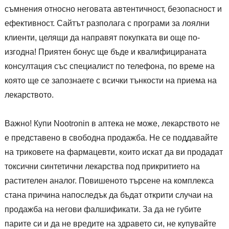
съмнения относно неговата автентичност, безопасност и
ефективност. Сайтът разполага с програми за лоялни
клиенти, целящи да направят покупката ви още по-
изгодна! Приятен бонус ще бъде и квалифицираната
консултация със специалист по телефона, по време на
която ще се запознаете с всички тънкости на приема на
лекарството.
Важно! Купи Nootronin в аптека не може, лекарството не
е представено в свободна продажба. Не се поддавайте
на триковете на фармацевти, които искат да ви продадат
токсични синтетични лекарства под прикритието на
растителен аналог. Повишеното търсене на комплекса
стана причина напоследък да бъдат открити случаи на
продажба на негови фалшификати. За да не губите
парите си и да не вредите на здравето си, не купувайте