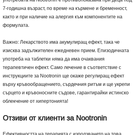
7-годишна възраст, по време на кърмене и бременност,
както и при наличие на алергия към компонентите на
формулата.
Важно: Лекарството има акумулиращ ефект, така че
изисква задължителен ежедневен прием. Епизодичната
употреба на таблетки няма да има очаквания
терапевтичен ефект. Само лечение в съответствие с
инструкциите за Nootronin ще окаже регулиращ ефект
върху кръвообращението, сърдечния ритъм и ще укрепи
сърцето и кръвоносните съдове, гарантирайки истинско
облекчение от хипертонията!
Отзиви от клиенти за Nootronin
Ефективността на терапията с използването на това