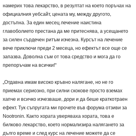
намерих това лекарство, в резултат на което поръчах на
официалния уебсайт, цената му, между другото,
достъпна. За един месец лечение наистина
главоболието престана да ме притеснява, а усещането
за силен сърдечен ритъм изчезна. Курсът на лечение
вече приключи преди 2 месеца, но ефектът все още се
запазва. Доволна съм от това средство и мога да го
препоръчам на всички!“
„Отдавна имам високо кръвно налягане, но не го
приемах сериозно, при силни скокове просто вземах
хапче и всичко изчезваше, дори и да беше краткотраен
ефект. Тук съпругата ми прочете във форума отзиви за
Nootronin. Както хората уверяваха хората, това е
билково лекарство, което нормализира налягането за
дълго време и след курс на лечение можете да се