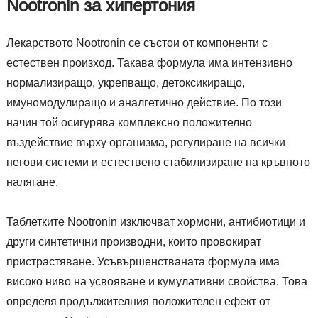
Nootronin за хипертония
Лекарството Nootronin се състои от компоненти с
естествен произход. Такава формула има интензивно
нормализиращо, укрепващо, детоксикиращо,
имуномодулиращо и аналгетично действие. По този
начин той осигурява комплексно положително
въздействие върху организма, регулиране на всички
негови системи и естествено стабилизиране на кръвното
налягане.
Таблетките Nootronin изключват хормони, антибиотици и
други синтетични производни, които провокират
пристрастяване. Усъвършенстваната формула има
високо ниво на усвояване и кумулативни свойства. Това
определя продължителния положителен ефект от