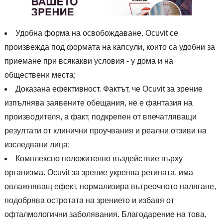
Удобна форма на освобождаване. Ocuvit се
произвежда под формата на капсули, които са удобни за
приемане при всякакви условия - у дома и на
обществени места;
Доказана ефективност. Фактът, че Ocuvit за зрение
изпълнява заявените обещания, не е фантазия на
производителя, а факт, подкрепен от впечатляващи
резултати от клинични проучвания и реални отзиви на
изследвани лица;
Комплексно положително въздействие върху
организма. Ocuvit за зрение укрепва ретината, има
овлажняващ ефект, нормализира вътреочното налягане,
подобрява остротата на зрението и избавя от
офталмологични заболявания. Благодарение на това,