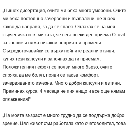
„Пишех дисертация, очите ми бяха много уморени. Очите
ми бяха постоянно зачервени и възпалени, не знаех
какво да направя, за да се спася. Оплаках се на моя
съученичка и тя ми каза, че сега всеки ден приема Ocuvit
за зрение и няма никакви неприятни промени.
Съсредоточавайки се върху нейните реални отзиви,
купих тези капсули и започнах да ги приемам.
Положителният ефект се появи много бързо, очите
спряха да ме болят, появи се такъв комфорт,
зачервяването изчезна. Много добри капсули и евтини.
Преминах курса, 4 месеца не пия нищо и все още нямам
оплаквания!“
„На моята възраст е много трудно да се поддържа добро
зрение. Цял живот съм работила като счетоводител, това