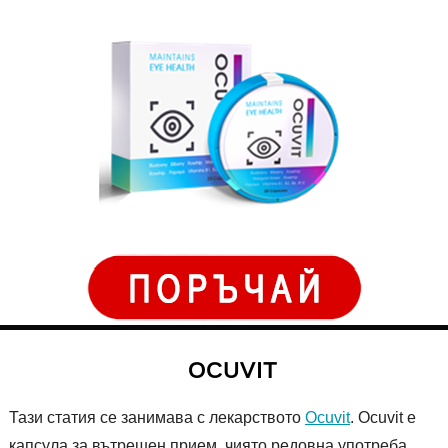
OCUVIT
Тази статия се занимава с лекарството
Ocuvit
. Ocuvit е
капсула за вътрешен прием, чиято редовна употреба