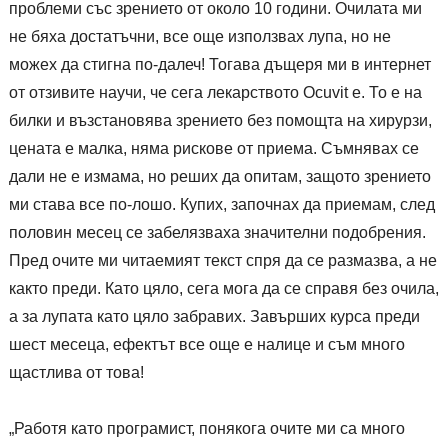
проблеми със зрението от около 10 години. Очилата ми
не бяха достатъчни, все още използвах лупа, но не
можех да стигна по-далеч! Тогава дъщеря ми в интернет
от отзивите научи, че сега лекарството Ocuvit е. То е на
билки и възстановява зрението без помощта на хирурзи,
цената е малка, няма рискове от приема. Съмнявах се
дали не е измама, но реших да опитам, защото зрението
ми става все по-лошо. Купих, започнах да приемам, след
половин месец се забелязваха значителни подобрения.
Пред очите ми читаемият текст спря да се размазва, а не
както преди. Като цяло, сега мога да се справя без очила,
а за лупата като цяло забравих. Завърших курса преди
шест месеца, ефектът все още е налице и съм много
щастлива от това!
„Работя като програмист, понякога очите ми са много