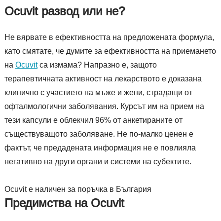
Ocuvit развод или не?
Не вярвате в ефективността на предложената формула,
като смятате, че думите за ефективността на приемането
на
Ocuvit
са измама? Напразно е, защото
терапевтичната активност на лекарството е доказана
клинично с участието на мъже и жени, страдащи от
офталмологични заболявания. Курсът им на прием на
тези капсули е облекчил 96% от анкетираните от
съществуващото заболяване. Не по-малко ценен е
фактът, че предадената информация не е повлияла
негативно на други органи и системи на субектите.
Ocuvit е наличен за поръчка в България
Предимства на Ocuvit