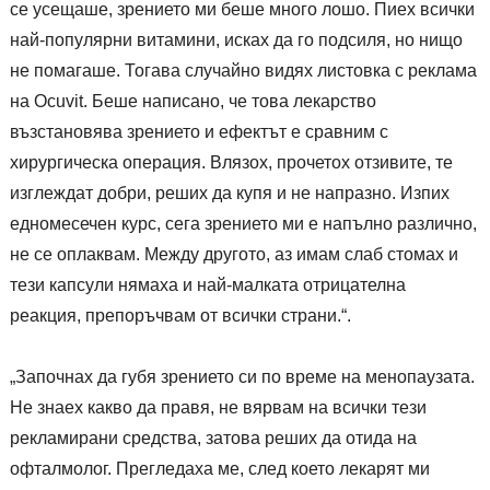
се усещаше, зрението ми беше много лошо. Пиех всички
най-популярни витамини, исках да го подсиля, но нищо
не помагаше. Тогава случайно видях листовка с реклама
на Ocuvit. Беше написано, че това лекарство
възстановява зрението и ефектът е сравним с
хирургическа операция. Влязох, прочетох отзивите, те
изглеждат добри, реших да купя и не напразно. Изпих
едномесечен курс, сега зрението ми е напълно различно,
не се оплаквам. Между другото, аз имам слаб стомах и
тези капсули нямаха и най-малката отрицателна
реакция, препоръчвам от всички страни.“.
„Започнах да губя зрението си по време на менопаузата.
Не знаех какво да правя, не вярвам на всички тези
рекламирани средства, затова реших да отида на
офталмолог. Прегледаха ме, след което лекарят ми