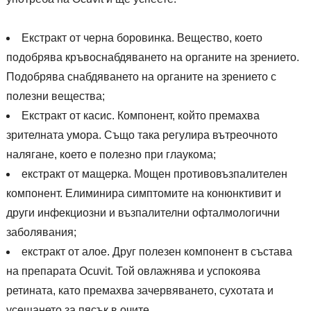
Екстракт от черна боровинка. Вещество, което
подобрява кръвоснабдяването на органите на зрението.
Подобрява снабдяването на органите на зрението с
полезни вещества;
Екстракт от касис. Компонент, който премахва
зрителната умора. Също така регулира вътреочното
налягане, което е полезно при глаукома;
екстракт от мащерка. Мощен противовъзпалителен
компонент. Елиминира симптомите на конюнктивит и
други инфекциозни и възпалителни офталмологични
заболявания;
екстракт от алое. Друг полезен компонент в състава
на препарата Ocuvit. Той овлажнява и успокоява
ретината, като премахва зачервяването, сухотата и
усещането за пясък в очите.