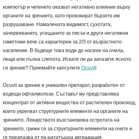
компютър и четенето оказват негативно влияние върху
органите на зрението, като провокират бързото им
разрушаване. Намалената видимост, сухотата,
зачервяването, усещането за пясък и други негативни
симптоми вече са характерни за 2/3 от възрастното
население. В бъдеще това води до носене на очила,
лещи или пълна слепота. Искате ли да запазите ясното
си зрение? Приемайте капсулите
Ocuvit
!
Ocuvit за зрение е уникален препарат, разработен от
водещи офталмолози. Съставът му представлява
концентрат от активни вещества от растителен произход,
които укрепват структурните елементи на органите на
зрението. Лекарството възстановява остротата на
зрението, грижи се за структурните елементи на очите и
ги предпазва от по-нататъшна деградация.