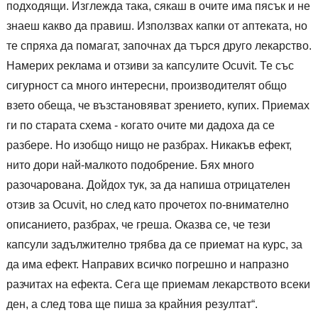
подходящи. Изглежда така, сякаш в очите има пясък и не
знаеш какво да правиш. Използвах капки от аптеката, но
те спряха да помагат, започнах да търся друго лекарство.
Намерих реклама и отзиви за капсулите Ocuvit. Те със
сигурност са много интересни, производителят общо
взето обеща, че възстановяват зрението, купих. Приемах
ги по старата схема - когато очите ми дадоха да се
разбере. Но изобщо нищо не разбрах. Никакъв ефект,
нито дори най-малкото подобрение. Бях много
разочарована. Дойдох тук, за да напиша отрицателен
отзив за Ocuvit, но след като прочетох по-внимателно
описанието, разбрах, че греша. Оказва се, че тези
капсули задължително трябва да се приемат на курс, за
да има ефект. Направих всичко погрешно и напразно
разчитах на ефекта. Сега ще приемам лекарството всеки
ден, а след това ще пиша за крайния резултат“.