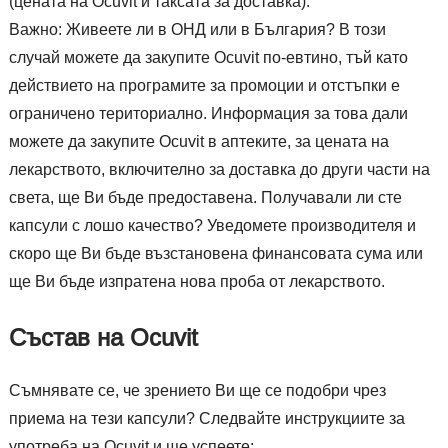
(цената на Ocuvit и таксата за доставка).
Важно: Живеете ли в ОНД или в България? В този
случай можете да закупите Ocuvit по-евтино, тъй като
действието на програмите за промоции и отстъпки е
ограничено териториално. Информация за това дали
можете да закупите Ocuvit в аптеките, за цената на
лекарството, включително за доставка до други части на
света, ще Ви бъде предоставена. Получавали ли сте
капсули с лошо качество? Уведомете производителя и
скоро ще Ви бъде възстановена финансовата сума или
ще Ви бъде изпратена нова проба от лекарството.
Състав на Ocuvit
Съмнявате се, че зрението Ви ще се подобри чрез
приема на тези капсули? Следвайте инструкциите за
употреба на Ocuvit и ще успеете: