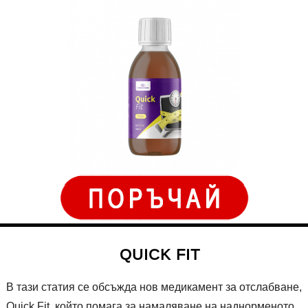
QUICK FIT
В тази статия се обсъжда нов медикамент за отслабване,
Quick Fit, който помага за намаляване на наднорменото