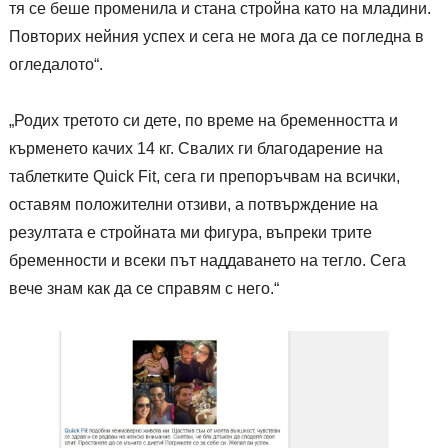
тя се беше променила и стана стройна като на младини.
Повторих нейния успех и сега не мога да се погледна в
огледалото“.
„Родих третото си дете, по време на бременността и
кърменето качих 14 кг. Свалих ги благодарение на
таблетките Quick Fit, сега ги препоръчвам на всички,
оставям положителни отзиви, а потвърждение на
резултата е стройната ми фигура, въпреки трите
бременности и всеки път наддаването на тегло. Сега
вече знам как да се справям с него.“