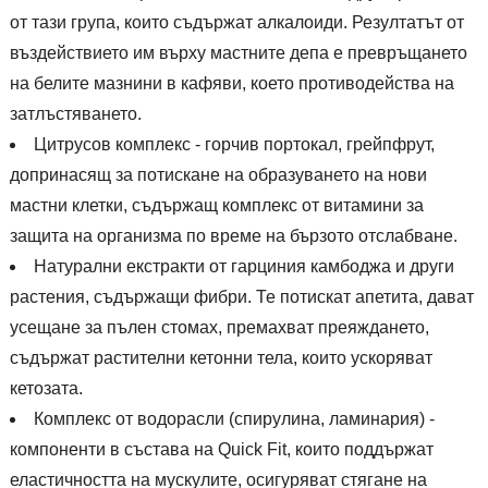
от тази група, които съдържат алкалоиди. Резултатът от
въздействието им върху мастните депа е превръщането
на белите мазнини в кафяви, което противодейства на
затлъстяването.
Цитрусов комплекс - горчив портокал, грейпфрут,
допринасящ за потискане на образуването на нови
мастни клетки, съдържащ комплекс от витамини за
защита на организма по време на бързото отслабване.
Натурални екстракти от гарциния камбоджа и други
растения, съдържащи фибри. Те потискат апетита, дават
усещане за пълен стомах, премахват преяждането,
съдържат растителни кетонни тела, които ускоряват
кетозата.
Комплекс от водорасли (спирулина, ламинария) -
компоненти в състава на Quick Fit, които поддържат
еластичността на мускулите, осигуряват стягане на