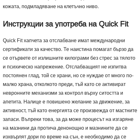
кожата, подмладяване на клетъчно ниво.
Инструкции за употреба на Quick Fit
Quick Fit хапчета за отслабване имат международни
сертификати за качество. Те наистина помагат бързо да
се отървете от излишните килограми без стрес за тялото
и психическо напрежение. Отслабващият не изпитва
постоянен глад, той се храни, но се нуждае от много по-
малко храна, отколкото преди, тъй като се активират
невронните механизми за контрол върху ситостта и
апетита. Налице е повишено желание за движение, за
активност, тъй като енергията се произвежда от мастните
запаси. Въпреки това, за да може процесът на изгаряне
на мазнини да протича денонощно и мазнините да се
изхвърлят дори по време на сън, е необходимо да се