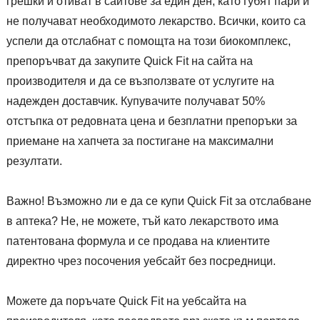
грешки и отиват в сайтове за един ден, като губят пари и
не получават необходимото лекарство. Всички, които са
успели да отслабнат с помощта на този биокомплекс,
препоръчват да закупите Quick Fit на сайта на
производителя и да се възползвате от услугите на
надежден доставчик. Купувачите получават 50%
отстъпка от редовната цена и безплатни препоръки за
приемане на хапчета за постигане на максимални
резултати.
Важно! Възможно ли е да се купи Quick Fit за отслабване
в аптека? Не, не можете, тъй като лекарството има
патентована формула и се продава на клиентите
директно чрез посочения уебсайт без посредници.
Можете да поръчате Quick Fit на уебсайта на