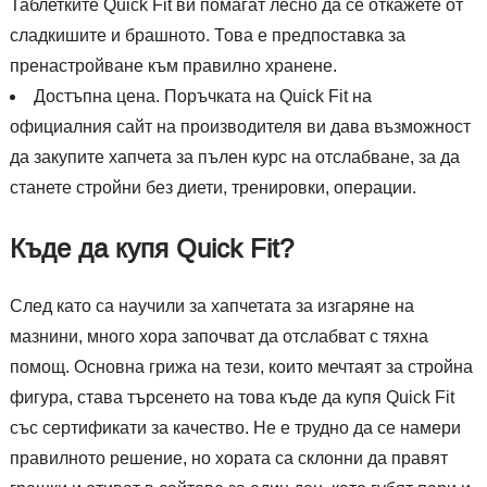
Таблетките Quick Fit ви помагат лесно да се откажете от
сладкишите и брашното. Това е предпоставка за
пренастройване към правилно хранене.
Достъпна цена. Поръчката на Quick Fit на
официалния сайт на производителя ви дава възможност
да закупите хапчета за пълен курс на отслабване, за да
станете стройни без диети, тренировки, операции.
Къде да купя Quick Fit?
След като са научили за хапчетата за изгаряне на
мазнини, много хора започват да отслабват с тяхна
помощ. Основна грижа на тези, които мечтаят за стройна
фигура, става търсенето на това къде да купя Quick Fit
със сертификати за качество. Не е трудно да се намери
правилното решение, но хората са склонни да правят