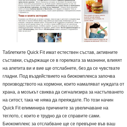
Таблетките Quick Fit имат естествен състав, активните
съставки, съдържащи се в горелката за мазнини, влияят
на апетита ви и вие ще отслабнете, без да се чувствате
гладни. Под въздействието на биокомплекса започва
производството на хормони, които намаляват нуждата от
храна, а мозъкът свиква да сигнализира за настъпването
на ситост, така че няма да преяждате. По този начин
Quick Fit елиминира причините за увеличаване на
теглото, с които е трудно да се справите сами.
Биокомплекс за отслабване ще се превърне във ваш