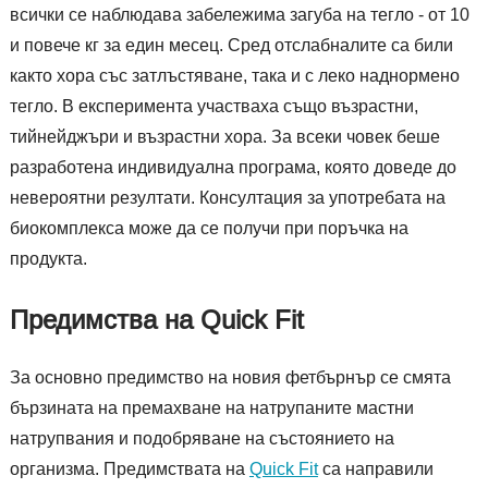
всички се наблюдава забележима загуба на тегло - от 10
и повече кг за един месец. Сред отслабналите са били
както хора със затлъстяване, така и с леко наднормено
тегло. В експеримента участваха също възрастни,
тийнейджъри и възрастни хора. За всеки човек беше
разработена индивидуална програма, която доведе до
невероятни резултати. Консултация за употребата на
биокомплекса може да се получи при поръчка на
продукта.
Предимства на Quick Fit
За основно предимство на новия фетбърнър се смята
бързината на премахване на натрупаните мастни
натрупвания и подобряване на състоянието на
организма. Предимствата на
Quick Fit
са направили