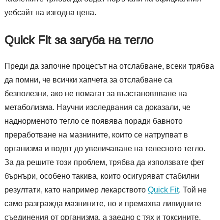
уебсайт на изгодна цена.
Quick Fit за загуба на тегло
Преди да започне процесът на отслабване, всеки трябва
да помни, че всички хапчета за отслабване са
безполезни, ако не помагат за възстановяване на
метаболизма. Научни изследвания са доказали, че
наднорменото тегло се появява поради бавното
преработване на мазнините, които се натрупват в
организма и водят до увеличаване на телесното тегло.
За да решите този проблем, трябва да използвате фет
бърнъри, особено такива, които осигуряват стабилни
резултати, като например лекарството
Quick Fit
. Той не
само разгражда мазнините, но и премахва липидните
съединения от организма, а заедно с тях и токсините.