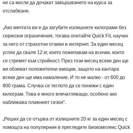
не са могли да дочакат завършването на курса за
отслабване.
„Ако мечтата ви е да загубите излишните килограми без
сериозни ограничения, тогава опитайте Quick Fit, научих
за него от страхотни отзиви в интернет. За един месец
успях да сваля 12 кг, което пожелавам на всички, които
се стремят към стройност. През този месец всеки ден ще
ви обземат положителни емоции, защото на кантара
всеки ден ще има намаление. И то не малко - от 600 до
800 грама. Случва се теглото да се понижи с един
килограм. Това е много впечатляващо, особено ако
наближава плажният сезон“.
„Реших да се отърва от излишните 20 кг за един месец с
помощта на популярния в прегледите биокомплекс Quick