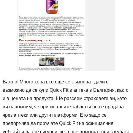
Важно! Много хора все още се съмняват дали е
възможно да се купи Quick Fit в аптека в България, както
и в цената на продукта. Ще разсеем страховете ви, като
ви напомним, че оригиналните таблетки не се продават
чрез аптеки или други платформи. Ето защо се
препоръчва да поръчате Quick Fit на официалния
уебсайт и да сте сигурни, че те ще помогнат при загубата