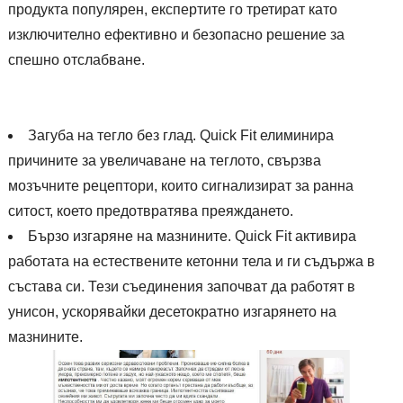
продукта популярен, експертите го третират като
изключително ефективно и безопасно решение за
спешно отслабване.
Загуба на тегло без глад. Quick Fit елиминира
причините за увеличаване на теглото, свързва
мозъчните рецептори, които сигнализират за ранна
ситост, което предотвратява преяждането.
Бързо изгаряне на мазнините. Quick Fit активира
работата на естествените кетонни тела и ги съдържа в
състава си. Тези съединения започват да работят в
унисон, ускорявайки десетократно изгарянето на
мазнините.