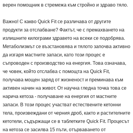
верен помощник в стремежа към стройно и здраво тяло.
Важно! С какво Quick Fit се различава от другите
продукти за отслабване? Фактът, че с премахването на
излишните килограми здравето на всеки се подобрява.
Метаболизмът се възстановява и тялото започва активно
да изгаря мастните запаси, като този процес е
съпроводен с производство на енергия. Това означава,
че човек, който отслабва с помощта на Quick Fit,
получава мощен заряд от жизненост и преминава към
активен начин на живот. От научна гледна точка това се
нарича кетоза - получаване на енергия от мастните
запаси. В този процес участват естествените кетонни
тела, произвеждани от черния дроб, както и растителните
кетотели, съдържащи се в таблетките Quick Fit. Процесът
на кетоза се засилва 15 пъти, отърваването от