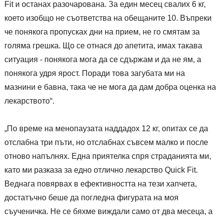
Fit и останах разочарована. За един месец свалих 6 кг,
което изобщо не съответства на обещаните 10. Въпреки
че понякога пропусках дни на прием, не го смятам за
голяма грешка. Що се отнася до апетита, имах такава
ситуация - понякога мога да се сдържам и да не ям, а
понякога удря ярост. Поради това загубата ми на
мазнини е бавна, така че не мога да дам добра оценка на
лекарството“.
„По време на менопаузата наддадох 12 кг, опитах се да
отслабна три пъти, но отслабнах съвсем малко и после
отново напълнях. Една приятелка спря страданията ми,
като ми разказа за едно отлично лекарство Quick Fit.
Веднага повярвах в ефективността на тези хапчета,
достатъчно беше да погледна фигурата на моя
съученичка. Не се бяхме виждали само от два месеца, а