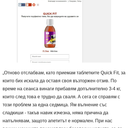
„Отново отслабвам, като приемам таблетките Quick Fit, за
които бих искала да оставя своя възторжен отзив. По
време на сеанса винаги прибавям допълнително 3-4 кг,
които след това е трудно да сваля. А сега се справям с
този проблем за една седмица. Ям вълнение със
сладкиши - такъв навик изчезна, няма причина да
напълнявам, защото апетитът е нормален. При нас