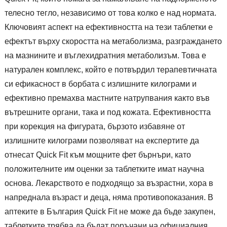
телесно тегло, независимо от това колко е над нормата.
Ключовият аспект на ефективността на тези таблетки е
ефектът върху скоростта на метаболизма, разграждането
на мазнините и въглехидратния метаболизъм. Това е
натурален комплекс, който е потвърдил терапевтичната
си ефикасност в борбата с излишните килограми и
ефективно премахва мастните натрупвания както във
вътрешните органи, така и под кожата. Ефективността
при корекция на фигурата, бързото избавяне от
излишните килограми позволяват на експертите да
отнесат Quick Fit към мощните фет бърнъри, като
положителните им оценки за таблетките имат научна
основа. Лекарството е подходящо за възрастни, хора в
напреднала възраст и деца, няма противопоказания. В
аптеките в България Quick Fit не може да бъде закупен,
таблетките трябва да бъдат поръчани на официалния