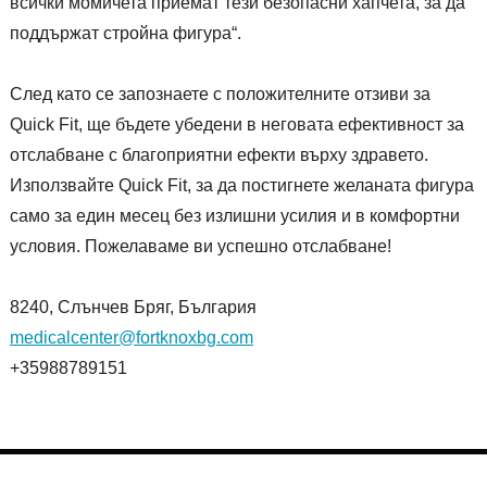
всички момичета приемат тези безопасни хапчета, за да
поддържат стройна фигура“.
След като се запознаете с положителните отзиви за
Quick Fit, ще бъдете убедени в неговата ефективност за
отслабване с благоприятни ефекти върху здравето.
Използвайте Quick Fit, за да постигнете желаната фигура
само за един месец без излишни усилия и в комфортни
условия. Пожелаваме ви успешно отслабване!
8240, Слънчев Бряг, България
medicalcenter@fortknoxbg.com
+35988789151