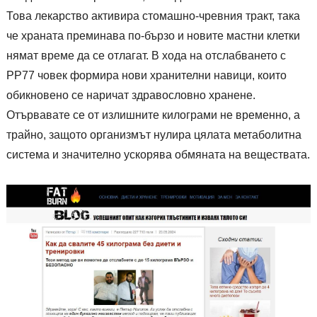
Това лекарство активира стомашно-чревния тракт, така
че храната преминава по-бързо и новите мастни клетки
нямат време да се отлагат. В хода на отслабването с
РР77 човек формира нови хранителни навици, които
обикновено се наричат здравословно хранене.
Отървавате се от излишните килограми не временно, а
трайно, защото организмът нулира цялата метаболитна
система и значително ускорява обмяната на веществата.