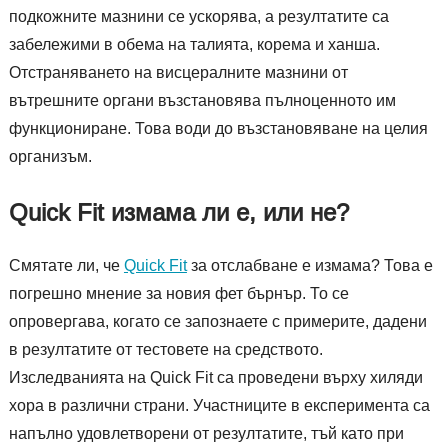
подкожните мазнини се ускорява, а резултатите са
забележими в обема на талията, корема и ханша.
Отстраняването на висцералните мазнини от
вътрешните органи възстановява пълноценното им
функциониране. Това води до възстановяване на целия
организъм.
Quick Fit измама ли е, или не?
Смятате ли, че
Quick Fit
за отслабване е измама? Това е
погрешно мнение за новия фет бърнър. То се
опровергава, когато се запознаете с примерите, дадени
в резултатите от тестовете на средството.
Изследванията на Quick Fit са проведени върху хиляди
хора в различни страни. Участниците в експеримента са
напълно удовлетворени от резултатите, тъй като при