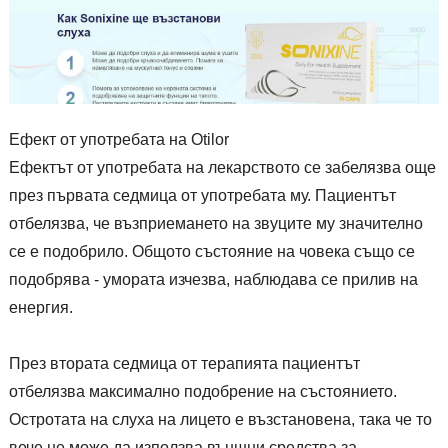
Ефект от употребата на Otilor
Ефектът от употребата на лекарството се забелязва още
през първата седмица от употребата му. Пациентът
отбелязва, че възприемането на звуците му значително
се е подобрило. Общото състояние на човека също се
подобрява - умората изчезва, наблюдава се прилив на
енергия.
През втората седмица от терапията пациентът
отбелязва максимално подобрение на състоянието.
Остротата на слуха на лицето е възстановена, така че то
вече не може да използва външни средства за