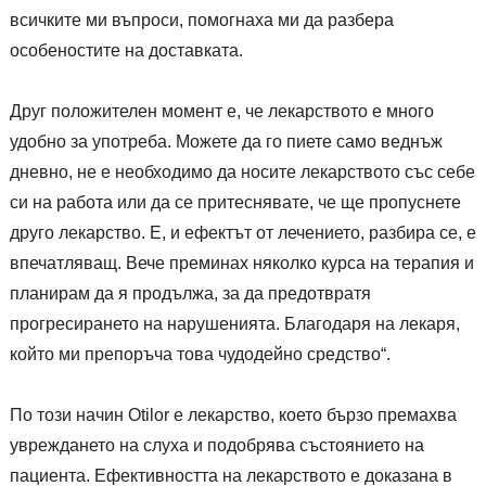
всичките ми въпроси, помогнаха ми да разбера
особеностите на доставката.
Друг положителен момент е, че лекарството е много
удобно за употреба. Можете да го пиете само веднъж
дневно, не е необходимо да носите лекарството със себе
си на работа или да се притеснявате, че ще пропуснете
друго лекарство. Е, и ефектът от лечението, разбира се, е
впечатляващ. Вече преминах няколко курса на терапия и
планирам да я продължа, за да предотвратя
прогресирането на нарушенията. Благодаря на лекаря,
който ми препоръча това чудодейно средство“.
По този начин Otilor е лекарство, което бързо премахва
увреждането на слуха и подобрява състоянието на
пациента. Ефективността на лекарството е доказана в