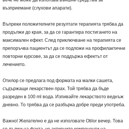
възприемане (слухови апарати).
Въпреки положителните резултати терапията трябва да
продължи до края, за да се гарантира постигането на
максимален ефект. След приключване на терапията се
препоръчва пациентът да се подложи на профилактични
повторни курсове, за да се поддържа ефектът от
лечението.
Отилор се предлага под формата на малки сашета,
съдържащи лекарствен прах. Той трябва да бъде
разреден в 100 ml вода. Изпивайте лекарството веднъж
дневно. То трябва да се разбърка добре преди употреба.
Важно! Желателно е да не използвате Otilor вечер. Това
се дължи на факта, че активните компоненти на