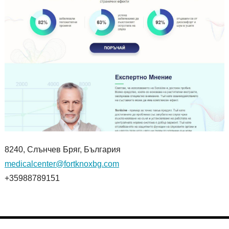
8240, Слънчев Бряг, България
medicalcenter@fortknoxbg.com
+35988789151