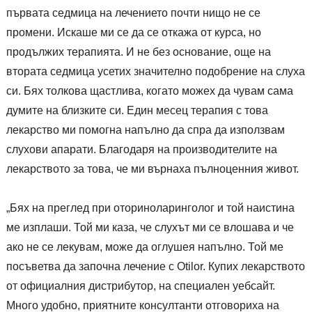
първата седмица на лечението почти нищо не се
промени. Искаше ми се да се откажа от курса, но
продължих терапията. И не без основание, още на
втората седмица усетих значително подобрение на слуха
си. Бях толкова щастлива, когато можех да чувам сама
думите на близките си. Един месец терапия с това
лекарство ми помогна напълно да спра да използвам
слухови апарати. Благодаря на производителите на
лекарството за това, че ми върнаха пълноценния живот.
„Бях на преглед при оториноларинголог и той наистина
ме изплаши. Той ми каза, че слухът ми се влошава и че
ако не се лекувам, може да оглушея напълно. Той ме
посъветва да започна лечение с Otilor. Купих лекарството
от официалния дистрибутор, на специален уебсайт.
Много удобно, приятните консултанти отговориха на