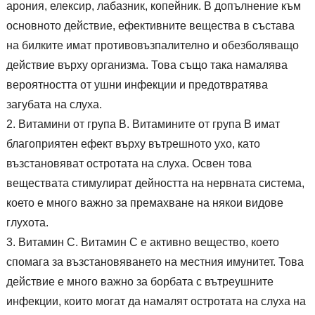
арония, елексир, лабазник, копейник. В допълнение към
основното действие, ефективните вещества в състава
на билките имат противовъзпалително и обезболяващо
действие върху организма. Това също така намалява
вероятността от ушни инфекции и предотвратява
загубата на слуха.
Витамини от група В. Витамините от група В имат
благоприятен ефект върху вътрешното ухо, като
възстановяват остротата на слуха. Освен това
веществата стимулират дейността на нервната система,
което е много важно за премахване на някои видове
глухота.
Витамин С. Витамин С е активно вещество, което
спомага за възстановяването на местния имунитет. Това
действие е много важно за борбата с вътреушните
инфекции, които могат да намалят остротата на слуха на