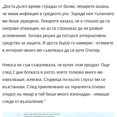
„Доста дълго време страдах от болки, лекарите казаха,
че имам инфекция в средното ухо. Заради нея тъпанчето
ми беше увредено. Лекарите казаха, че е спешно да се
направи операция, но аз се страхувах да не развия
усложнения. Затова реших да потърся алтернативно
средство за защита. И доста бързо го намерих - отзивите
в интернет много ме съветваха да си купя Отилор.
Никога не съм съжалявала, че купих този продукт. Още
след 2 дни болката в ухото, която толкова много ме
измъчваше, изчезна. Седмица по-късно слухът ми се
възстанови. След приключване на терапията отново
отидох на лекар и той беше много изненадан - нямаше
следи от възпаление.“