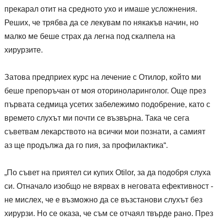
прекарал отит на средното ухо и имаше усложнения.
Реших, че трябва да се лекувам по някакъв начин, но
малко ме беше страх да легна под скалпела на
хирурзите.
Затова предприех курс на лечение с Отилор, който ми
беше препоръчан от моя оториноларинголог. Още през
първата седмица усетих забележимо подобрение, като с
времето слухът ми почти се възвърна. Така че сега
съветвам лекарството на всички мои познати, а самият
аз ще продължа да го пия, за профилактика“.
„По съвет на приятел си купих Otilor, за да подобря слуха
си. Отначало изобщо не вярвах в неговата ефективност -
не мислех, че е възможно да се възстанови слухът без
хирурзи. Но се оказа, че съм се отчаял твърде рано. През