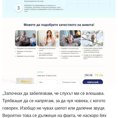
„Започнах да забелязвам, че слухът ми се влошава.
Трябваше да се напрягам, за да чуя човека, с когото
говорех. Изобщо не чувах шепот или далечни звуци.
Вероятно това се дължеше на факта, че наскоро бях