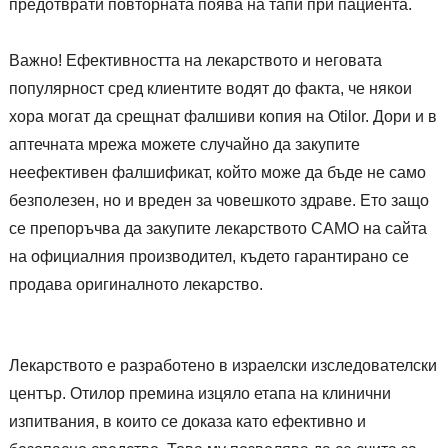
предотврати повторната поява на тапи при пациента.
Важно! Ефективността на лекарството и неговата
популярност сред клиентите водят до факта, че някои
хора могат да срещнат фалшиви копия на Otilor. Дори и в
аптечната мрежа можете случайно да закупите
неефективен фалшификат, който може да бъде не само
безполезен, но и вреден за човешкото здраве. Ето защо
се препоръчва да закупите лекарството САМО на сайта
на официалния производител, където гарантирано се
продава оригиналното лекарство.
Лекарството е разработено в израелски изследователски
център. Отилор премина изцяло етапа на клинични
изпитвания, в които се доказа като ефективно и