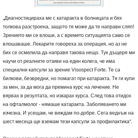
„Диагностицираха ме с катаракта в болницата и бях
толкова разстроена, защото тя може да те направи сляп!
Зрението ми се влоши, а с времето ситуацията само се
влошаваше. Лекарите говореха за операция, но аз не
бих се осмелила да направя такова нещо. Тук дъщеря ми
научи от реалните отзиви на един колега, че има
специални капсули за зрение Visospect Forte. Те са
билкови, безвредни, но помагат при катаракта. Тя ги купи
за мен, за да мога да премина курс на лечение. Не
вярвах в резултата, но изкарах курса. След това отидох
на офталмолог - нямаше катаракта. Заболяването ми
изчезна. И усещам, че виждам по-добре. Сега веднъж на
шест месеца ще вземам тези капсули за профилактика“.