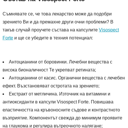
Съмнявате се, че това лекарство може да подобри
зрението Ви и да премахне други очни проблеми? В
такъв случай проучете състава на капсулите
Visospect
Forte
и ще се убедите в техния потенциал:
Антоцианини от боровинки. Лечебни вещества с
висока бионаличност Те укрепват ретината;
Антоцианини от касис. Органични вещества с лечебен
ефект. Възстановяват остротата на зрението;
Екстракт от метличина. Източник на витамини и
антиоксиданти в капсули Visospect Forte. Повишава
еластичността на кръвоносните съдове и контрастното
възприятие. Компонентът свежда до минимум проявите
на глаукома и регулира вътреочното налягане;