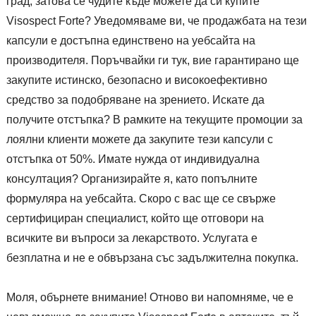
град, затова се чудите къде можете да си купите
Visospect Forte? Уведомяваме ви, че продажбата на тези
капсули е достъпна единствено на уебсайта на
производителя. Поръчвайки ги тук, вие гарантирано ще
закупите истинско, безопасно и високоефективно
средство за подобряване на зрението. Искате да
получите отстъпка? В рамките на текущите промоции за
лоялни клиенти можете да закупите тези капсули с
отстъпка от 50%. Имате нужда от индивидуална
консултация? Организирайте я, като попълните
формуляра на уебсайта. Скоро с вас ще се свърже
сертифициран специалист, който ще отговори на
всичките ви въпроси за лекарството. Услугата е
безплатна и не е обвързана със задължителна покупка.
Моля, обърнете внимание! Отново ви напомняме, че е