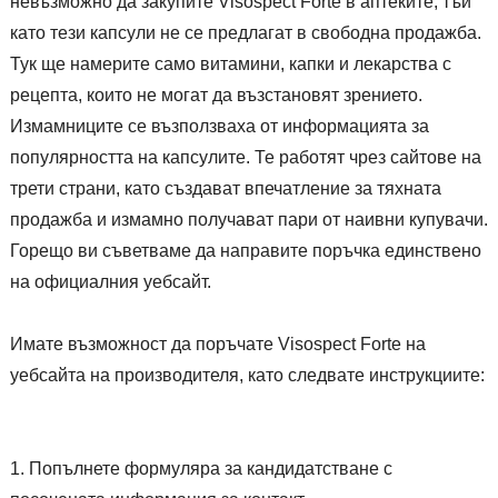
невъзможно да закупите Visospect Forte в аптеките, тъй
като тези капсули не се предлагат в свободна продажба.
Тук ще намерите само витамини, капки и лекарства с
рецепта, които не могат да възстановят зрението.
Измамниците се възползваха от информацията за
популярността на капсулите. Те работят чрез сайтове на
трети страни, като създават впечатление за тяхната
продажба и измамно получават пари от наивни купувачи.
Горещо ви съветваме да направите поръчка единствено
на официалния уебсайт.
Имате възможност да поръчате Visospect Forte на
уебсайта на производителя, като следвате инструкциите:
Попълнете формуляра за кандидатстване с