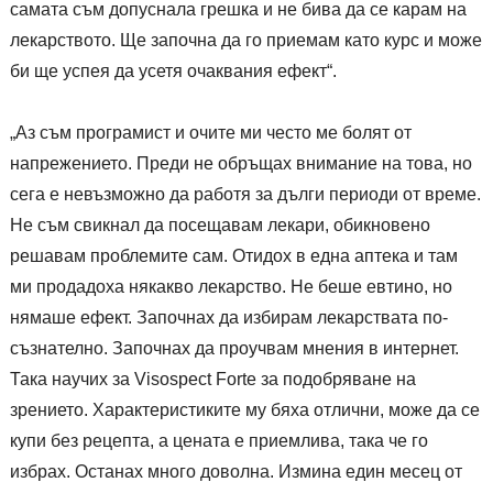
самата съм допуснала грешка и не бива да се карам на
лекарството. Ще започна да го приемам като курс и може
би ще успея да усетя очаквания ефект“.
„Аз съм програмист и очите ми често ме болят от
напрежението. Преди не обръщах внимание на това, но
сега е невъзможно да работя за дълги периоди от време.
Не съм свикнал да посещавам лекари, обикновено
решавам проблемите сам. Отидох в една аптека и там
ми продадоха някакво лекарство. Не беше евтино, но
нямаше ефект. Започнах да избирам лекарствата по-
съзнателно. Започнах да проучвам мнения в интернет.
Така научих за Visospect Forte за подобряване на
зрението. Характеристиките му бяха отлични, може да се
купи без рецепта, а цената е приемлива, така че го
избрах. Останах много доволна. Измина един месец от