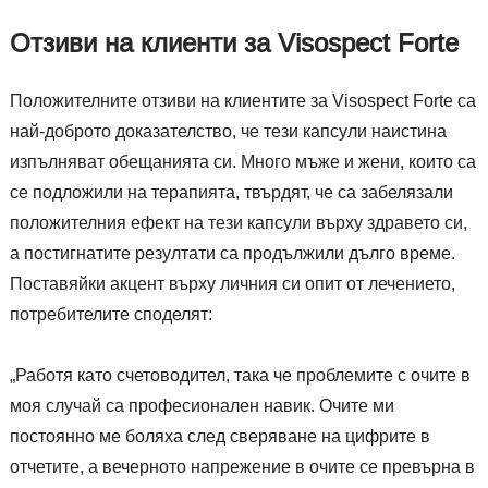
Отзиви на клиенти за Visospect Forte
Положителните отзиви на клиентите за Visospect Forte са
най-доброто доказателство, че тези капсули наистина
изпълняват обещанията си. Много мъже и жени, които са
се подложили на терапията, твърдят, че са забелязали
положителния ефект на тези капсули върху здравето си,
а постигнатите резултати са продължили дълго време.
Поставяйки акцент върху личния си опит от лечението,
потребителите споделят:
„Работя като счетоводител, така че проблемите с очите в
моя случай са професионален навик. Очите ми
постоянно ме боляха след сверяване на цифрите в
отчетите, а вечерното напрежение в очите се превърна в