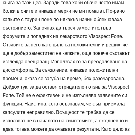
книга за тази цел. Заради това хоби обаче често имам
болки в очите и никакви мерки не ми помагат. По-рано
капките с таурин поне по някакъв начин облекчаваха
състоянието. Започнах да търся заместител във
форумите и попаднах на лекарството Visospect Forte.
Отзивите за него като цяло са положителни и реших, че
ще е добър заместител на капките, още повече съставът
изглежда обещаващ. Използвах го за преодоляване на
дискомфорта. За съжаление, никакви положителни
промени, оказа се загуба на време, бях разочарована.
Дойдох тук, за да оставя отрицателен отзив за Visospect
Forte. Той не е ефективен и не изпълнява заявените си
функции. Наистина, сега осъзнавам, че съм приемала
капсулите неправилно. Всъщност те трябва да се
използват не в началото на симптомите, а ежедневно и
едва тогава можете да очаквате резултати. Като цяло аз