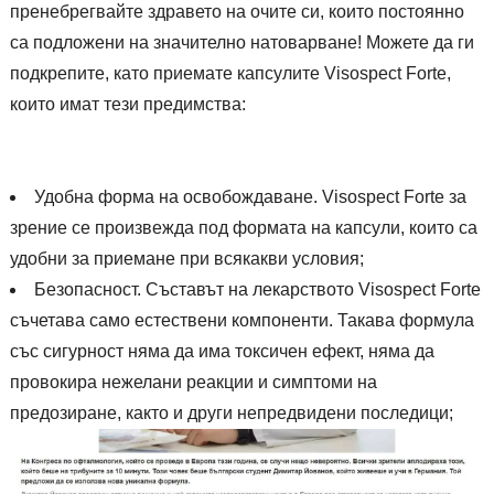
пренебрегвайте здравето на очите си, които постоянно
са подложени на значително натоварване! Можете да ги
подкрепите, като приемате капсулите Visospect Forte,
които имат тези предимства:
Удобна форма на освобождаване. Visospect Forte за
зрение се произвежда под формата на капсули, които са
удобни за приемане при всякакви условия;
Безопасност. Съставът на лекарството Visospect Forte
съчетава само естествени компоненти. Такава формула
със сигурност няма да има токсичен ефект, няма да
провокира нежелани реакции и симптоми на
предозиране, както и други непредвидени последици;