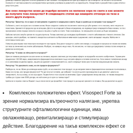
Комплексен положителен ефект. Visospect Forte за
зрение нормализира вътреочното налягане, укрепва
структурните офталмологични единици, има
овлажняващо, ревитализиращо и стимулиращо
действие. Благодарение на такъв комплексен ефект се