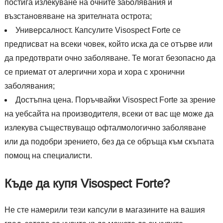
постига излекуване на очните заболявания и
възстановяване на зрителната острота;
Универсалност. Капсулите Visospect Forte се
предписват на всеки човек, който иска да се отърве или
да предотврати очно заболяване. Те могат безопасно да
се приемат от алергични хора и хора с хронични
заболявания;
Достъпна цена. Поръчвайки Visospect Forte за зрение
на уебсайта на производителя, всеки от вас ще може да
излекува съществуващо офталмологично заболяване
или да подобри зрението, без да се обръща към скъпата
помощ на специалисти.
Къде да купя Visospect Forte?
Не сте намерили тези капсули в магазините на вашия