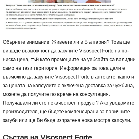
Обърнете внимание! Живеете ли в България? Това ще
ви даде възможност да закупите Visospect Forte на по-
ниска цена, тъй като промоциите на уебсайта са валидни
само на тази територия. Информация за това дали е
възможно да закупите Visospect Forte в аптеките, както и
за цената на капсулите с включена доставка за чужбина,
можете да получите по време на консултация.
Получавали ли сте некачествен продукт? Ако уведомите
производителя, ще бъдете компенсирани за паричните
загуби или ще Ви бъде изпратена нова мостра капсули.
Състав на Visospect Forte