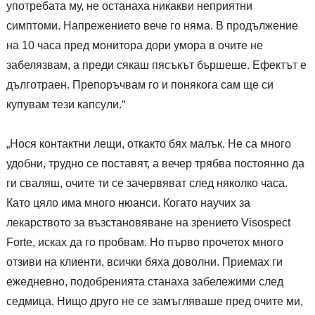
употребата му, не останаха никакви неприятни
симптоми. Напрежението вече го няма. В продължение
на 10 часа пред монитора дори умора в очите не
забелязвам, а преди сякаш пясъкът бършеше. Ефектът е
дълготраен. Препоръчвам го и понякога сам ще си
купувам тези капсули.“
„Нося контактни лещи, откакто бях малък. Не са много
удобни, трудно се поставят, а вечер трябва постоянно да
ги сваляш, очите ти се зачервяват след няколко часа.
Като цяло има много нюанси. Когато научих за
лекарството за възстановяване на зрението Visospect
Forte, исках да го пробвам. Но първо прочетох много
отзиви на клиенти, всички бяха доволни. Приемах ги
ежедневно, подобренията станаха забележими след
седмица. Нищо друго не се замъгляваше пред очите ми,