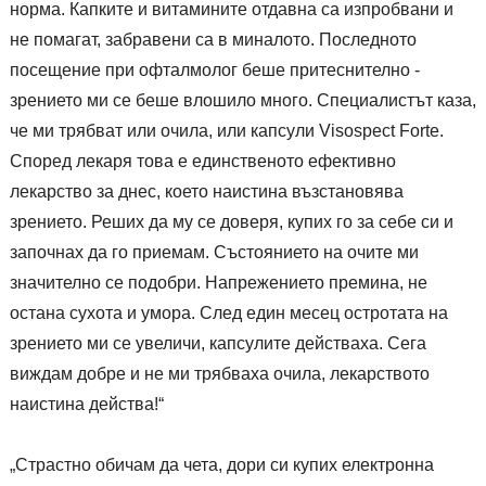
норма. Капките и витамините отдавна са изпробвани и
не помагат, забравени са в миналото. Последното
посещение при офталмолог беше притеснително -
зрението ми се беше влошило много. Специалистът каза,
че ми трябват или очила, или капсули Visospect Forte.
Според лекаря това е единственото ефективно
лекарство за днес, което наистина възстановява
зрението. Реших да му се доверя, купих го за себе си и
започнах да го приемам. Състоянието на очите ми
значително се подобри. Напрежението премина, не
остана сухота и умора. След един месец остротата на
зрението ми се увеличи, капсулите действаха. Сега
виждам добре и не ми трябваха очила, лекарството
наистина действа!“
„Страстно обичам да чета, дори си купих електронна