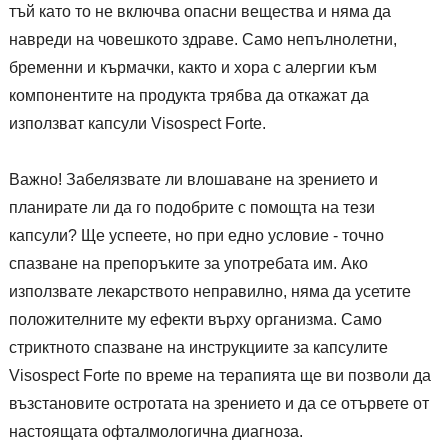
тъй като то не включва опасни вещества и няма да
навреди на човешкото здраве. Само непълнолетни,
бременни и кърмачки, както и хора с алергии към
компонентите на продукта трябва да откажат да
използват капсули Visospect Forte.
Важно! Забелязвате ли влошаване на зрението и
планирате ли да го подобрите с помощта на тези
капсули? Ще успеете, но при едно условие - точно
спазване на препоръките за употребата им. Ако
използвате лекарството неправилно, няма да усетите
положителните му ефекти върху организма. Само
стриктното спазване на инструкциите за капсулите
Visospect Forte по време на терапията ще ви позволи да
възстановите остротата на зрението и да се отървете от
настоящата офталмологична диагноза.