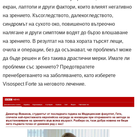
екран, лаптопи и други фактори, които влияят негативно
на зрението. Късогледството, далекогледството,
синдромът на сухото око, повишеното вътреочно
налягане и други симптоми водят до бързо влошаване
на зрението. В резултат на това хората търсят лещи,
очила и операции, без да осъзнават, че проблемът може
да бъде решен и без такива драстични мерки. Имате ли
проблеми със зрението? Предотвратете
пренебрегването на заболяването, като изберете
Visospect Forte за неговото лечение.