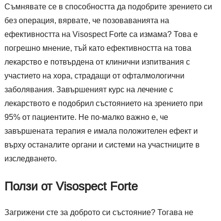
Съмнявате се в способността да подобрите зрението си
без операция, вярвате, че позоваванията на
ефективността на Visospect Forte са измама? Това е
погрешно мнение, тъй като ефективността на това
лекарство е потвърдена от клинични изпитвания с
участието на хора, страдащи от офталмологични
заболявания. Завършеният курс на лечение с
лекарството е подобрил състоянието на зрението при
95% от пациентите. Не по-малко важно е, че
завършената терапия е имала положителен ефект и
върху останалите органи и системи на участниците в
изследването.
Ползи от Visospect Forte
Загрижени сте за доброто си състояние? Тогава не