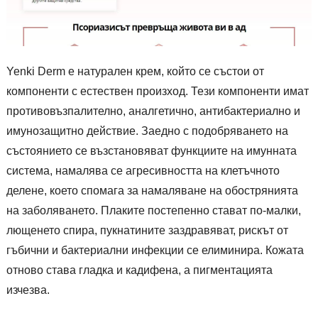
Yenki Derm е натурален крем, който се състои от
компоненти с естествен произход. Тези компоненти имат
противовъзпалително, аналгетично, антибактериално и
имунозащитно действие. Заедно с подобряването на
състоянието се възстановяват функциите на имунната
система, намалява се агресивността на клетъчното
делене, което спомага за намаляване на обострянията
на заболяването. Плаките постепенно стават по-малки,
лющенето спира, пукнатините заздравяват, рискът от
гъбични и бактериални инфекции се елиминира. Кожата
отново става гладка и кадифена, а пигментацията
изчезва.