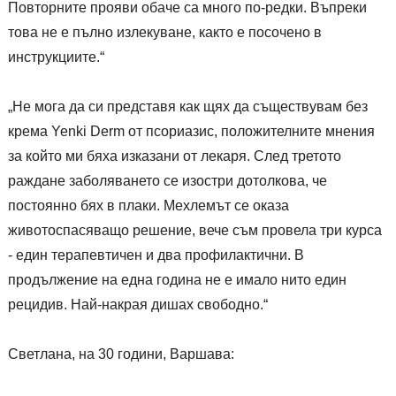
Повторните прояви обаче са много по-редки. Въпреки
това не е пълно излекуване, както е посочено в
инструкциите.“
„Не мога да си представя как щях да съществувам без
крема Yenki Derm от псориазис, положителните мнения
за който ми бяха изказани от лекаря. След третото
раждане заболяването се изостри дотолкова, че
постоянно бях в плаки. Мехлемът се оказа
животоспасяващо решение, вече съм провела три курса
- един терапевтичен и два профилактични. В
продължение на една година не е имало нито един
рецидив. Най-накрая дишах свободно.“
Светлана, на 30 години, Варшава: