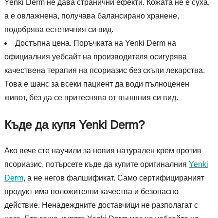
Yenki Derm не дава странични ефекти. Кожата не е суха,
а е овлажнена, получава балансирано хранене,
подобрява естетичния си вид.
Достъпна цена. Поръчката на Yenki Derm на
официалния уебсайт на производителя осигурява
качествена терапия на псориазис без скъпи лекарства.
Това е шанс за всеки пациент да води пълноценен
живот, без да се притеснява от външния си вид.
Къде да купя Yenki Derm?
Ако вече сте научили за новия натурален крем против
псориазис, потърсете къде да купите оригиналния
Yenki
Derm
, а не негов фалшификат. Само сертифицираният
продукт има положителни качества и безопасно
действие. Ненадеждните доставчици не разполагат с