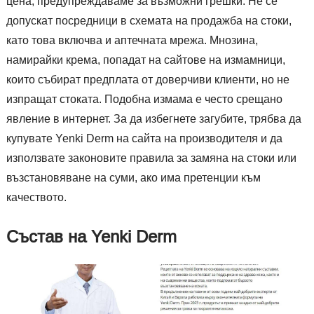
цена, предупреждаваме за възможни грешки. Не се
допускат посредници в схемата на продажба на стоки,
като това включва и аптечната мрежа. Мнозина,
намирайки крема, попадат на сайтове на измамници,
които събират предплата от доверчиви клиенти, но не
изпращат стоката. Подобна измама е често срещано
явление в интернет. За да избегнете загубите, трябва да
купувате Yenki Derm на сайта на производителя и да
използвате законовите правила за замяна на стоки или
възстановяване на суми, ако има претенции към
качеството.
Състав на Yenki Derm