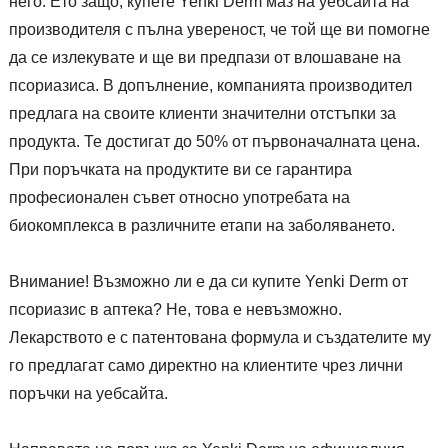
него. Ето защо, купете Yenki Derm маз на уебсайта на
производителя с пълна увереност, че той ще ви помогне
да се излекувате и ще ви предпази от влошаване на
псориазиса. В допълнение, компанията производител
предлага на своите клиенти значителни отстъпки за
продукта. Те достигат до 50% от първоначалната цена.
При поръчката на продуктите ви се гарантира
професионален съвет относно употребата на
биокомплекса в различните етапи на заболяването.
Внимание! Възможно ли е да си купите Yenki Derm от
псориазис в аптека? Не, това е невъзможно.
Лекарството е с патентована формула и създателите му
го предлагат само директно на клиентите чрез лични
поръчки на уебсайта.