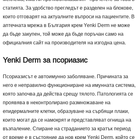
статията. За удобство прегледът е разделен на блокове,
които отговарят на актуалните въпроси на пациентите. В
аптечната мрежа в България крем Yenki Derm не може
да бъде закупен, той може да бъде поръчан само на
официалния сайт на производителя на изгодна цена.
Yenki Derm за псориазис
Псориазисът е автоимунно заболяване. Причината за
него е неправилно функциониране на имунната система,
която започва да действа срещу тялото. Патологията се
проявява в неконтролирано размножаване на
епидермалните клетки, образуване на сърбящи плаки,
които могат да се намокрят и представляват огнища на
възпаление. Спиране на страданието за кратък период
от време е в състояние да нов крем Yenki Derm, който се