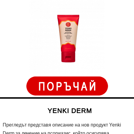
YENKI DERM
Прегледът представя описание на нов продукт Yenki
Derm за лечение на псориазис, който осигурява