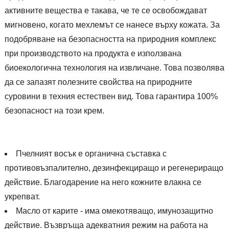
активните вещества е такава, че те се освобождават
мигновено, когато мехлемът се нанесе върху кожата. За
подобряване на безопасността на природния комплекс
при производството на продукта е използвана
биоекологична технология на извличане. Това позволява
да се запазят полезните свойства на природните
суровини в техния естествен вид. Това гарантира 100%
безопасност на този крем.
Пчелният восък е органична съставка с
противовъзпалително, дезинфекциращо и регенериращо
действие. Благодарение на него кожните влакна се
укрепват.
Масло от карите - има омекотяващо, имунозащитно
действие. Възвръща адекватния режим на работа на