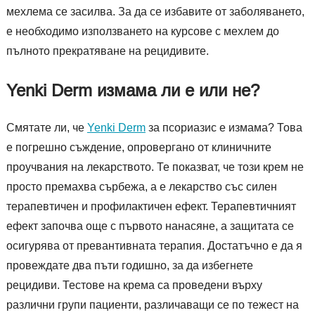
мехлема се засилва. За да се избавите от заболяването,
е необходимо използването на курсове с мехлем до
пълното прекратяване на рецидивите.
Yenki Derm измама ли е или не?
Смятате ли, че
Yenki Derm
за псориазис е измама? Това
е погрешно съждение, опровергано от клиничните
проучвания на лекарството. Те показват, че този крем не
просто премахва сърбежа, а е лекарство със силен
терапевтичен и профилактичен ефект. Терапевтичният
ефект започва още с първото нанасяне, а защитата се
осигурява от превантивната терапия. Достатъчно е да я
провеждате два пъти годишно, за да избегнете
рецидиви. Тестове на крема са проведени върху
различни групи пациенти, различаващи се по тежест на