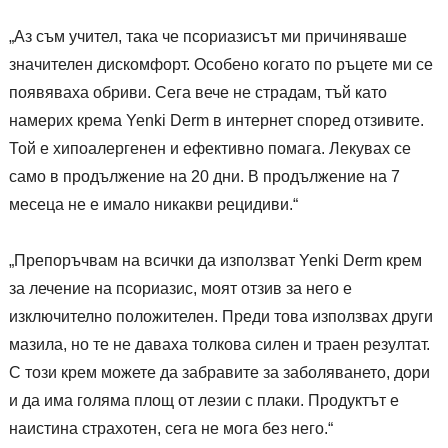
„Аз съм учител, така че псориазисът ми причиняваше
значителен дискомфорт. Особено когато по ръцете ми се
появяваха обриви. Сега вече не страдам, тъй като
намерих крема Yenki Derm в интернет според отзивите.
Той е хипоалергенен и ефективно помага. Лекувах се
само в продължение на 20 дни. В продължение на 7
месеца не е имало никакви рецидиви.“
„Препоръчвам на всички да използват Yenki Derm крем
за лечение на псориазис, моят отзив за него е
изключително положителен. Преди това използвах други
мазила, но те не даваха толкова силен и траен резултат.
С този крем можете да забравите за заболяването, дори
и да има голяма площ от лезии с плаки. Продуктът е
наистина страхотен, сега не мога без него.“