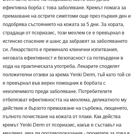
ефективна борба с това заболяване. Кремът помага за
премахване на острите симптоми още през първия ден и
подобрява състоянието на кожата за 5 дни. За хората,
страдащи от псориазис, този мехлем се е превърнал в
истинско спасение и шанс да забравят за заболяването
си. Лекарството е преминало клинични изпитвания,
неговата ефективност и безопасност са потвърдени в
хода на практическата употреба. Лекарите споделят
положителни отзиви за крема Yenki Derm, тъй като той се
е превърнал във верен помощник в борбата с
неизлечимото преди заболяване. Потребителите
отбелязват ефективността на мехлема, деликатното му
действие и бързото премахване на сърбежа, лющенето,
пълното почистване на кожата от плаки. Как действа
кремът Yenki Derm от псориазис, какъв е съставът на
мехлема, има ли противопоказания - прочетете за това в