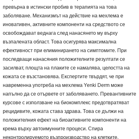
превърна в истински пробив в терапията на това
заболяване. Механизмът на действие на мехлема е
иновативен, активните компоненти на средството се
освобождават веднага след нанасянето му върху
възпалената област. Това осигурява максимална
ефективност при елиминирането на симптомите. При
последващи нанасяния положителните резултати се
засилват, площта на плаките се намалява, целостта на
кожата се възстановява. Експертите твърдят, че при
навременна употреба на мехлема Yenki Derm може
напълно да се отървете от заболяването. Превантивните
курсове с използване на биокомплекс предотвратяват
рецидивите, кожата става здрава. Това се дължи на
положителния ефект на биоактивните компоненти на
крема върху автоимунните процеси. Спира
неконтролируемото възпроизводство на клетките,