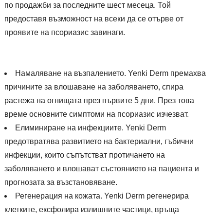
по продажби за последните шест месеца. Той
предоставя възможност на всеки да се отърве от
проявите на псориазис завинаги.
Намаляване на възпалението. Yenki Derm премахва
причините за влошаване на заболяването, спира
растежа на огнищата през първите 5 дни. През това
време основните симптоми на псориазис изчезват.
Елиминиране на инфекциите. Yenki Derm
предотвратява развитието на бактериални, гъбични
инфекции, които съпътстват протичането на
заболяването и влошават състоянието на пациента и
прогнозата за възстановяване.
Регенерация на кожата. Yenki Derm регенерира
клетките, ексфолира излишните частици, връща