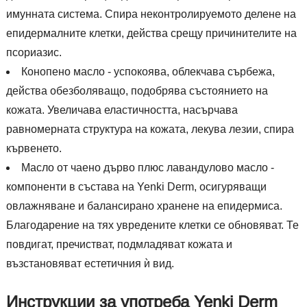
имунната система. Спира неконтролируемото делене на
епидермалните клетки, действа срещу причинителите на
псориазис.
Конопено масло - успокоява, облекчава сърбежа,
действа обезболяващо, подобрява състоянието на
кожата. Увеличава еластичността, насърчава
равномерната структура на кожата, лекува лезии, спира
кървенето.
Масло от чаено дърво плюс лавандулово масло -
компоненти в състава на Yenki Derm, осигуряващи
овлажняване и балансирано хранене на епидермиса.
Благодарение на тях увредените клетки се обновяват. Те
повдигат, пречистват, подмладяват кожата и
възстановяват естетичния ѝ вид.
Инструкции за употреба Yenki Derm