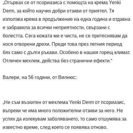
„Отървах се от псориазиса с помощта на крема Yenki
Derm, за който научих добри отзиви от приятел. Тя
използва крема в продължение на една година и отдавна
е забравила за всички неприятности, свързани с
болестта. Сега кожата ми е чиста, не се притеснявам да
нося отворени дрехи. Преди това през летния период
бях само с дълги ръкави. Особено в нашия горещ климат.
Отличен мехлем, действа без странични ефекти.“
Валери, на 56 години, от Вилнюс:
„Не съм възхитен от мехлема Yenki Derm от псориазис,
въпреки че има много положителни отзиви за него. Не
успях да излекувам заболяването, то само отшумява за
известно време, след което се появява отново.