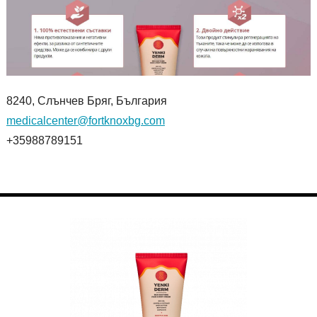
8240, Слънчев Бряг, България
medicalcenter@fortknoxbg.com
+35988789151