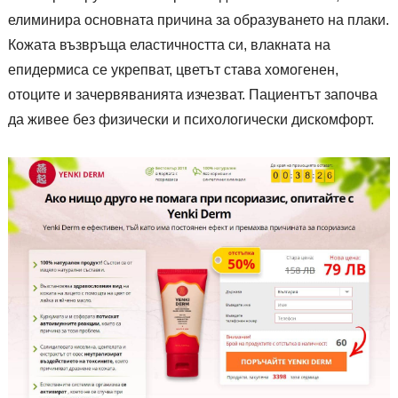
елиминира основната причина за образуването на плаки.
Кожата възвръща еластичността си, влакната на
епидермиса се укрепват, цветът става хомогенен,
отоците и зачервяванията изчезват. Пациентът започва
да живее без физически и психологически дискомфорт.