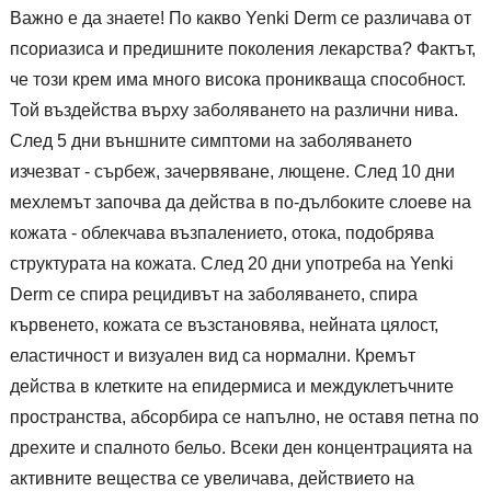
Важно е да знаете! По какво Yenki Derm се различава от
псориазиса и предишните поколения лекарства? Фактът,
че този крем има много висока проникваща способност.
Той въздейства върху заболяването на различни нива.
След 5 дни външните симптоми на заболяването
изчезват - сърбеж, зачервяване, лющене. След 10 дни
мехлемът започва да действа в по-дълбоките слоеве на
кожата - облекчава възпалението, отока, подобрява
структурата на кожата. След 20 дни употреба на Yenki
Derm се спира рецидивът на заболяването, спира
кървенето, кожата се възстановява, нейната цялост,
еластичност и визуален вид са нормални. Кремът
действа в клетките на епидермиса и междуклетъчните
пространства, абсорбира се напълно, не оставя петна по
дрехите и спалното бельо. Всеки ден концентрацията на
активните вещества се увеличава, действието на