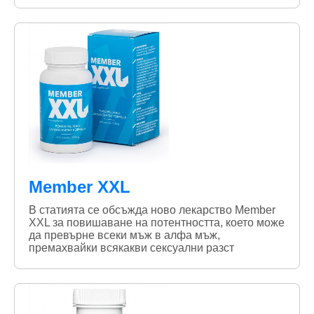
Member XXL
В статията се обсъжда ново лекарство Member
XXL за повишаване на потентността, което може
да превърне всеки мъж в алфа мъж,
премахвайки всякакви сексуални разст