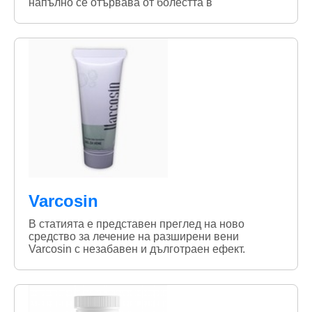
напълно се отървава от болестта в
Varcosin
В статията е представен преглед на ново
средство за лечение на разширени вени
Varcosin с незабавен и дълготраен ефект.