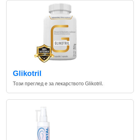
Glikotril
Този преглед е за лекарството Glikotril.